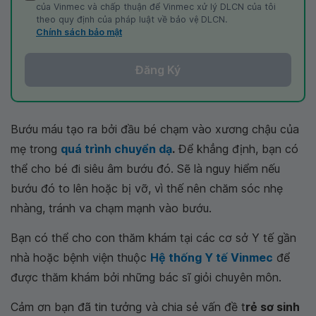
của Vinmec và chấp thuận để Vinmec xử lý DLCN của tôi
theo quy định của pháp luật về bảo vệ DLCN.
Chính sách bảo mật
Đăng Ký
Bướu máu tạo ra bởi đầu bé chạm vào xương chậu của
mẹ trong
quá trình chuyển dạ
.
Để khẳng định, bạn có
thể cho bé đi siêu âm bướu đó. Sẽ là nguy hiểm nếu
bướu đó to lên hoặc bị vỡ, vì thế nên chăm sóc nhẹ
nhàng, tránh va chạm mạnh vào bướu.
Bạn có thể cho con thăm khám tại các cơ sở Y tế gần
nhà hoặc bệnh viện thuộc
Hệ thống Y tế Vinmec
để
được thăm khám bởi những bác sĩ giỏi chuyên môn.
Cảm ơn bạn đã tin tưởng và chia sẻ vấn đề t
rẻ sơ sinh