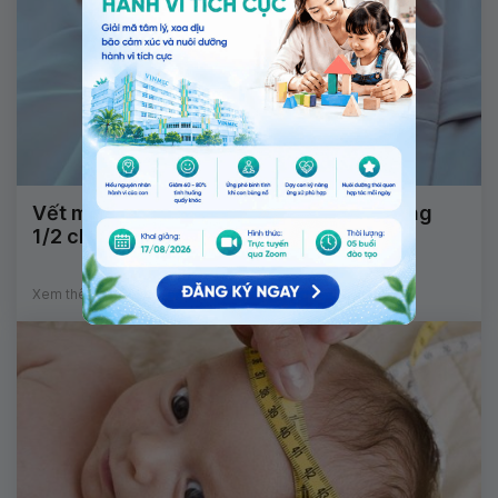
Vết mổ đẻ lồi lên do cơ địa hay ảnh hưởng
1/2 chỉ khâu còn sót lại?
Xem thêm