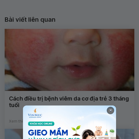
Bài viết liên quan
Cách điều trị bệnh viêm da cơ địa trẻ 3 tháng
tuổi
×
Xem thêm