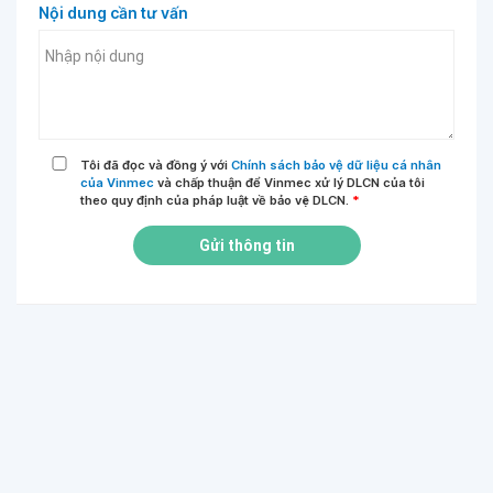
Nội dung cần tư vấn
Tôi đã đọc và đồng ý với
Chính sách bảo vệ dữ liệu cá nhân
của Vinmec
và chấp thuận để Vinmec xử lý DLCN của tôi
theo quy định của pháp luật về bảo vệ DLCN.
*
Gửi thông tin