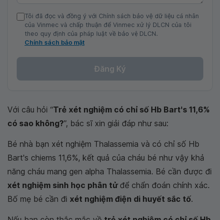
Tôi đã đọc và đồng ý với Chính sách bảo vệ dữ liệu cá nhân
của Vinmec và chấp thuận để Vinmec xử lý DLCN của tôi
theo quy định của pháp luật về bảo vệ DLCN.
Chính sách bảo mật
Đăng Ký
Với câu hỏi “
Trẻ xét nghiệm có chỉ số Hb Bart's 11,6%
có sao không?
”, bác sĩ xin giải đáp như sau:
Bé nhà bạn xét nghiệm Thalassemia và có chỉ số Hb
Bart's chiems 11,6%, kết quả của cháu bé như vậy khả
năng cháu mang gen alpha Thalassemia. Bé cần được đi
xét nghiệm sinh học phân tử
để chẩn đoán chính xác.
Bố mẹ bé cần đi
xét nghiệm điện di huyết sắc tố
.
Nếu bạn còn thắc mắc về
trẻ xét nghiệm có chỉ số Hb