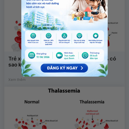
Trẻ xét nghiệm chỉ số Hb Bart's là 15,2 % có
sao không?
Xem thêm