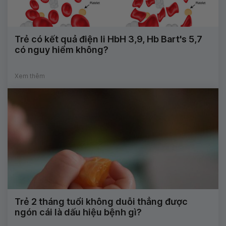
Trẻ có kết quả điện li HbH 3,9, Hb Bart's 5,7
có nguy hiểm không?
Xem thêm
Trẻ 2 tháng tuổi không duỗi thẳng được
ngón cái là dấu hiệu bệnh gì?