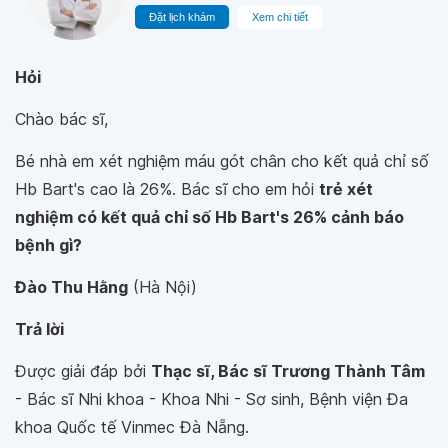
Đặt lịch khám
Xem chi tiết
Hỏi
Chào bác sĩ,
Bé nhà em xét nghiệm máu gót chân cho kết quả chỉ số
Hb Bart's cao là 26%. Bác sĩ cho em hỏi
trẻ xét
nghiệm có kết quả chỉ số Hb Bart's 26% cảnh báo
bệnh gì?
Đào Thu Hằng
(Hà Nội)
Trả lời
Được giải đáp bởi
Thạc sĩ, Bác sĩ Trương Thành Tâm
- Bác sĩ Nhi khoa - Khoa Nhi - Sơ sinh, Bệnh viện Đa
khoa Quốc tế Vinmec Đà Nẵng.