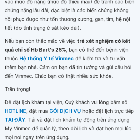
vào mức độ nặng (mức độ thiếu máu) để tránh các biến
chứng nặng lâu dài, đặc biệt là các biến chứng không
hồi phục được như tổn thương xương, gan, tim, hệ nội
tiết (do tình trạng ứ sắt kéo dài).
Nếu bạn còn thắc mắc về việc
trẻ xét nghiệm có kết
quả chỉ số Hb Bart's 26%
, bạn có thể đến bệnh viện
thuộc
Hệ thống Y tế Vinmec
để kiểm tra và tư vấn
thêm bạn nhé. Cảm ơn bạn đã tin tưởng và gửi câu hỏi
đến Vinmec. Chúc bạn có thật nhiều sức khỏe.
Trân trọng!
Để đặt lịch khám tại viện, Quý khách vui lòng bấm số
HOTLINE
, đặt mua
GÓI DỊCH VỤ
hoặc đặt lịch trực tiếp
TẠI ĐÂY
. Tải và đặt lịch khám tự động trên ứng dụng
My Vinmec để quản lý, theo dõi lịch và đặt hẹn mọi lúc
mọi nơi ngay trên ứng dụng.