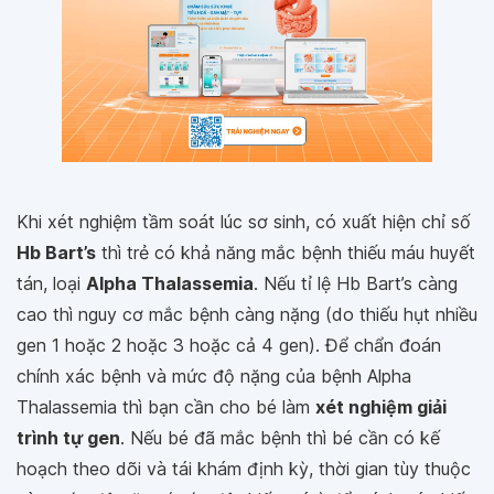
Khi xét nghiệm tầm soát lúc sơ sinh, có xuất hiện chỉ số
Hb Bart’s
thì trẻ có khả năng mắc bệnh thiếu máu huyết
tán, loại
Alpha Thalassemia
. Nếu tỉ lệ Hb Bart’s càng
cao thì nguy cơ mắc bệnh càng nặng (do thiếu hụt nhiều
gen 1 hoặc 2 hoặc 3 hoặc cả 4 gen). Để chẩn đoán
chính xác bệnh và mức độ nặng của bệnh Alpha
Thalassemia thì bạn cần cho bé làm
xét nghiệm giải
trình tự gen
. Nếu bé đã mắc bệnh thì bé cần có kế
hoạch theo dõi và tái khám định kỳ, thời gian tùy thuộc