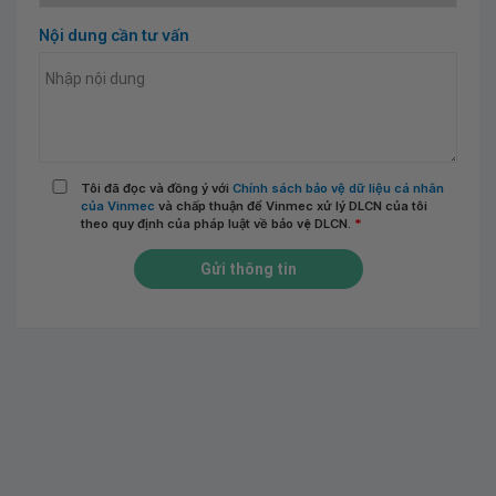
Nội dung cần tư vấn
Tôi đã đọc và đồng ý với
Chính sách bảo vệ dữ liệu cá nhân
của Vinmec
và chấp thuận để Vinmec xử lý DLCN của tôi
theo quy định của pháp luật về bảo vệ DLCN.
*
Gửi thông tin