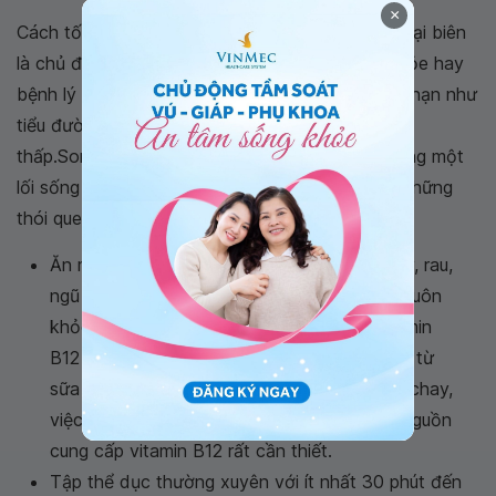
×
Cách tốt nhất để ngăn ngừa bệnh thần kinh ngoại biên
là chủ động kiểm soát tốt các tình trạng sức khỏe hay
bệnh lý khiến bạn có nguy cơ mắc bệnh, chẳng hạn như
tiểu đường, nghiện rượu hoặc viêm khớp dạng
thấp.Song song đó, chính bạn cũng cần xây dựng một
lối sống lành mạnh cho mình và người thân với những
thói quen hỗ trợ sức khỏe thần kinh như sau:
Ăn một chế độ dinh dưỡng với nhiều trái cây, rau,
ngũ cốc và protein để giữ cho hệ thần kinh luôn
khỏe mạnh. Bảo vệ cơ thể chống thiếu vitamin
B12 bằng cách ăn thịt, cá, trứng, thực phẩm từ
sữa ít béo và ngũ cốc. Nếu bạn là người ăn chay,
việc tăng cường nguồn đạm từ thực vật là nguồn
cung cấp vitamin B12 rất cần thiết.
Tập thể dục thường xuyên với ít nhất 30 phút đến