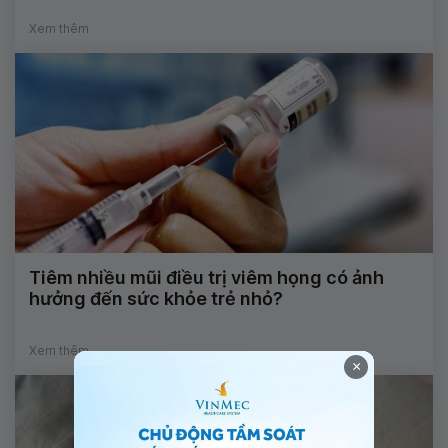
Xem thêm
Tiêm nhiều mũi điều trị viêm họng có ảnh
hưởng đến sức khỏe trẻ nhỏ?
Xem thêm
×