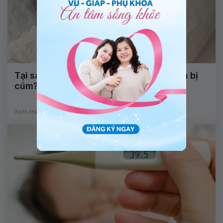
Tại sao đã tiêm vacxin cúm mũi 2 mà vẫn bị
cúm?
Xem thêm