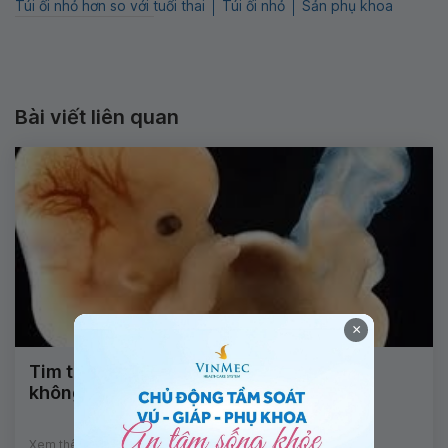
Túi ối nhỏ hơn so với tuổi thai
Túi ối nhỏ
Sản phụ khoa
Bài viết liên quan
×
Tim thai hơn 6 tuần dương tính có sao
không?
Xem thêm