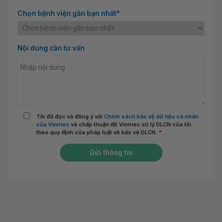
Chọn bệnh viện gần bạn nhất*
Nội dung cần tư vấn
Tôi đã đọc và đồng ý với
Chính sách bảo vệ dữ liệu cá nhân
của Vinmec
và chấp thuận để Vinmec xử lý DLCN của tôi
theo quy định của pháp luật về bảo vệ DLCN.
*
Gửi thông tin