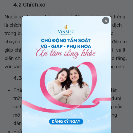
4.2 Chích xơ
Ngoài ra phương pháp hiệu quả điều trị ứ dịch vòi trứng
×
là chích xơ. Người bệnh sẽ được hút chất lỏng ứ dịch
trong buồng trứng ra bằng kim, sau đó tiêm thuốc
chuyên biệt để ngăn dịch tích tụ lại. Đây là cách điều trị
giúp chị em phục hồi nhanh hơn so với phẫu thuật, và ít
biến chứng ảnh hưởng nhưng theo các bác sĩ cho rằng,
với cách điều trị này khả năng tái phát trở lại cũng cao.
4.3 Mổ nội soi
Phẫu thuật nội soi thông tắc vòi trứng, ống dẫn
trứng: Bác sĩ tiến hành thông ống dẫn trứng dưới
sự hướng dẫn của nội soi, giúp loại bỏ những mẫu
mô vụn và tách những chỗ dính trong lòng ống
dẫn trứng.
Phẫu thuật nội soi gỡ dính vòi trứng, ống dẫn