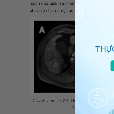
mạch cửa biểu hiện mức độ tăng cường thấp 
phát hiện hình ảnh, các bác sĩ cho rằng tổn
Chụp cộng hưởng từ (MRI) khối u biểu mô quanh mạch ga
tăng cường rõ rệt trong thì độn