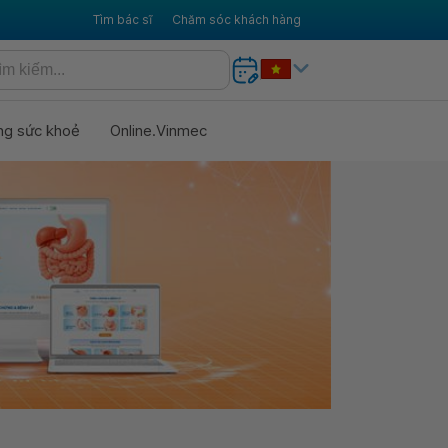
Tìm bác sĩ
Chăm sóc khách hàng
ng sức khoẻ
Online.Vinmec