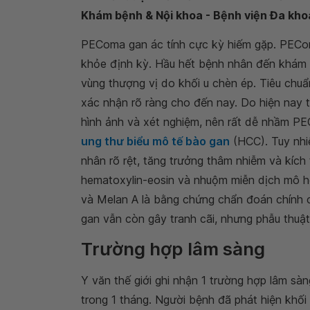
Khám bệnh & Nội khoa - Bệnh viện Đa kho
PEComa gan ác tính cực kỳ hiếm gặp. PECo
khỏe định kỳ. Hầu hết bệnh nhân đến khám v
vùng thượng vị do khối u chèn ép. Tiêu ch
xác nhận rõ ràng cho đến nay. Do hiện nay 
hình ảnh và xét nghiệm, nên rất dễ nhầm P
ung thư biểu mô tế bào gan
(HCC). Tuy nhiê
nhân rõ rệt, tăng trưởng thâm nhiễm và kích 
hematoxylin-eosin và nhuộm miễn dịch mô h
và Melan A là bằng chứng chẩn đoán chính 
gan vẫn còn gây tranh cãi, nhưng phẫu thuật
Trường hợp lâm sàng
Y văn thế giới ghi nhận 1 trường hợp lâm sà
trong 1 tháng. Người bệnh đã phát hiện khối 