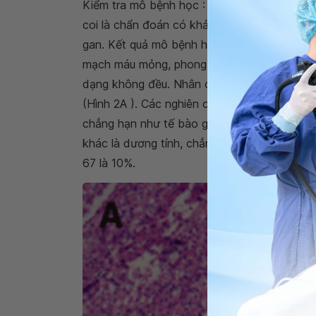
Kiểm tra mô bệnh học : Dựa trên hội chẩn bệ
coi là chẩn đoán có khả năng nhất. Cuối cùn
gan. Kết quả mô bệnh học cho thấy mô khối
mạch máu mỏng, phong phú kết nối chúng. Cá
dạng không đều. Nhân con dễ thấy ở các tế 
(Hình 2A ). Các nghiên cứu nhuộm miễn dịch 
chẳng hạn như tế bào gan, Glypican-3 (GPC-
khác là dương tính, chẳng hạn như CD34, M
67 là 10%.