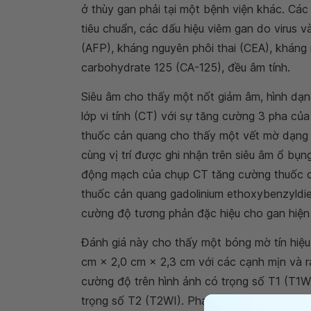
ở thùy gan phải tại một bệnh viện khác. Các
tiêu chuẩn, các dấu hiệu viêm gan do virus v
(AFP), kháng nguyên phôi thai (CEA), khán
carbohydrate 125 (CA-125), đều âm tính.
Siêu âm cho thấy một nốt giảm âm, hình dạn
lớp vi tính (CT) với sự tăng cường 3 pha củ
thuốc cản quang cho thấy một vết mờ dạng 
cùng vị trí được ghi nhận trên siêu âm ổ bụ
động mạch của chụp CT tăng cường thuốc c
thuốc cản quang gadolinium ethoxybenzyldiet
cường độ tương phản đặc hiệu cho gan hiệ
Đánh giá này cho thấy một bóng mờ tín hiệu
cm × 2,0 cm × 2,3 cm với các cạnh mịn và ra
cường độ trên hình ảnh có trọng số T1 (T1W
trọng số T2 (T2WI). Pha động mạch cho thấy