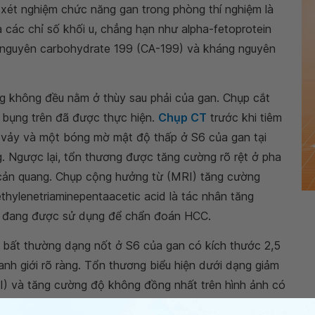
 xét nghiệm chức năng gan trong phòng thí nghiệm là
à các chỉ số khối u, chẳng hạn như alpha-fetoprotein
g nguyên carbohydrate 199 (CA-199) và kháng nguyên
g không đều nằm ở thùy sau phải của gan. Chụp cắt
a bụng trên đã được thực hiện.
Chụp CT
trước khi tiêm
vảy và một bóng mờ mật độ thấp ở S6 của gan tại
ng. Ngược lại, tổn thương được tăng cường rõ rệt ở pha
ản quang. Chụp cộng hưởng từ (MRI) tăng cường
hylenetriaminepentaacetic acid là tác nhân tăng
n đang được sử dụng để chẩn đoán HCC.
 bất thường dạng nốt ở S6 của gan có kích thước 2,5
nh giới rõ ràng. Tổn thương biểu hiện dưới dạng giảm
I) và tăng cường độ không đồng nhất trên hình ảnh có
 tổn thương tăng cường đáng kể, trong khi pha tĩnh