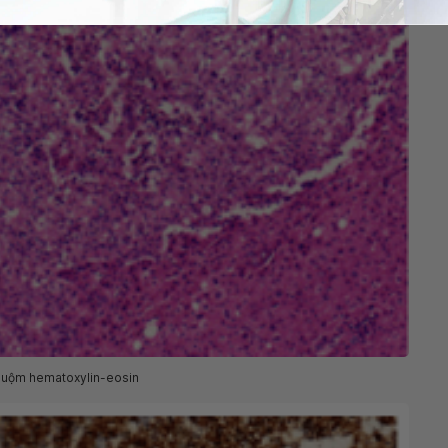
huộm hematoxylin-eosin