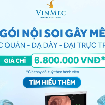
hơn so với nhu mô gan (Hình 1A và B ). Dựa trên các
 thương là một nốt HCC.
n (PEComa) ở một nam giới 37 tuổi: tổn thương nằm ở S6 cho thấy sự
g mạch gan (A), tăng cường viền ở thì muộn (B)