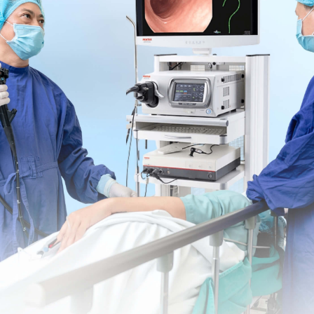
nh lý sinh thiết lạnh trong khi phẫu thuật, HCC được
g, bệnh nhân đã trải qua phẫu thuật cắt bỏ một phần
 u được sắp xếp thành các ổ và tấm có mạng lưới
c tế bào khối u có kích thước tương tự nhưng hình
bào khối u. Ngoài ra, nhân có hình dạng không đều
mô học cho thấy một số dấu ấn khối u là âm tính,
3), cụm biệt hóa (CD) 10 và AFP, trong khi một số
elan A và HMB45 (Hình 3A và D ). Chỉ số đánh dấu Ki-