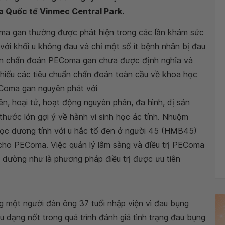
a Quốc tế Vinmec Central Park.
ma gan thường được phát hiện trong các lần khám sức
ới khối u không đau và chỉ một số ít bệnh nhân bị đau
uẩn chẩn đoán PEComa gan chưa được định nghĩa và
thiếu các tiêu chuẩn chẩn đoán toàn cầu về khoa học
EComa gan nguyên phát với
n, hoại tử, hoạt động nguyên phân, đa hình, dị sản
thước lớn gợi ý về hành vi sinh học ác tính. Nhuộm
ọc dương tính với u hắc tố đen ở người 45 (HMB45)
cho PEComa. Việc quản lý lâm sàng và điều trị PEComa
 dường như là phương pháp điều trị được ưu tiên
ng một người đàn ông 37 tuổi nhập viện vì đau bụng
u dạng nốt trong quá trình đánh giá tình trạng đau bụng