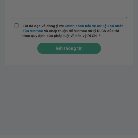
Tôi đã đọc và đồng ý với
Chính sách bảo vệ dữ liệu cá nhân
của Vinmec
và chấp thuận để Vinmec xử lý DLCN của tôi
theo quy định của pháp luật về bảo vệ DLCN.
*
Gửi thông tin