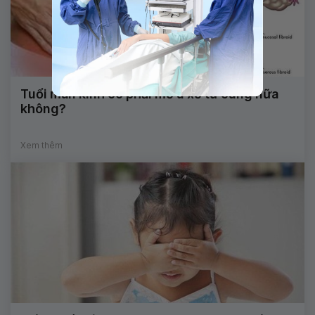
Tuổi mãn kinh có phải mổ u xơ tử cung nữa
không?
Xem thêm