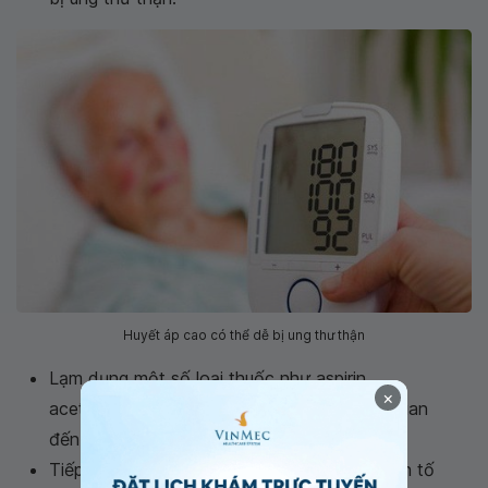
Huyết áp cao có thể dễ bị ung thư thận
Lạm dụng một số loại thuốc như aspirin,
×
acetaminophen và ibuprofen, cũng có liên quan
đến ung thư thận.
Tiếp xúc với cadmium: phơi nhiễm với nguyên tố