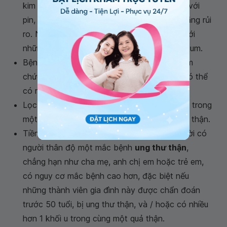
kim loại cadmium và ung thư thận. Làm việc với
pin, sơn hoặc vật liệu hàn cũng có thể làm tăng rủi
ro. Nguy cơ này thậm chí còn cao hơn đối với
những người hút thuốc đã tiếp xúc với cadmium.
Bệnh thận mãn tính: Những người bị suy giảm
chức năng thận nhưng không cần lọc máu có thể
có nguy cơ mắc ung thư thận cao hơn.
Lọc máu dài hạn: Những người đã chạy thận trong
một thời gian dài có thể phát triển ung thư ở thận.
Tiền sử gia đình bị ung thư thận. Những người có
người thân độ một mắc bệnh
ung thư thận
,
chẳng hạn như cha mẹ, anh chị em hoặc trẻ em,
có nguy cơ mắc bệnh cao hơn, đặc biệt nếu
những thành viên gia đình này được chẩn đoán
trước 50 tuổi, bị ung thư thận, và / hoặc có nhiều
hơn 1 khối u trong cùng một quả thận.