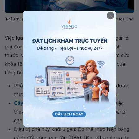
×
Phẫu thuật cắt bỏ gan là một phương pháp điều trị hiệu quả cho loại ung
thư gan giai đoạn đầu.
Việc lựa chọn phương pháp điều trị cho ung thư gan ở
giai đoạn đầu phụ thuộc vào nhiều yếu tố như kích
thước, vị trí và số lượng khối u, cùng với đặc điểm sức
khỏe tổng quan cũng như các bệnh lý kèm theo của
từng bệnh nhân. Dưới đây là một số kỹ thuật:
Phẫu thuật cắt bỏ gan: Đây là phương pháp được
thực hiện nhằm loại bỏ phần gan chứa khối u.
Cấy ghép gan
: Phương pháp này bao gồm việc
thay thế một phần hoặc toàn bộ gan bệnh bằng
gan khỏe mạnh từ người hiến tặng.
Điều trị phá hủy khối u gan: Có thể thực hiện bằng
cách đốt sóng cao tần (RFA), tiêm ethanol qua da