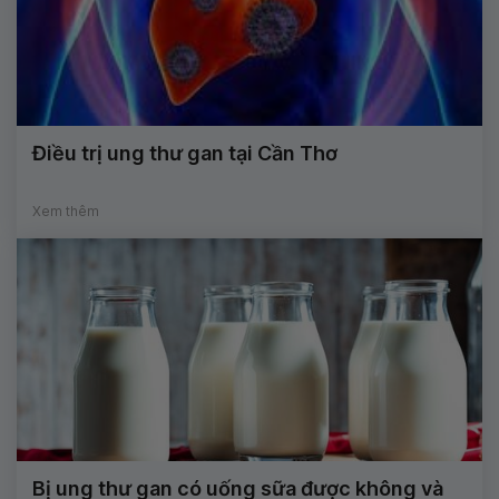
Điều trị ung thư gan tại Cần Thơ
Xem thêm
Bị ung thư gan có uống sữa được không và