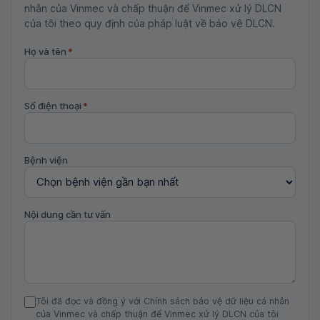
nhân của Vinmec và chấp thuận để Vinmec xử lý DLCN
của tôi theo quy định của pháp luật về bảo vệ DLCN.
Họ và tên
*
Số điện thoại
*
Bệnh viện
Nội dung cần tư vấn
Tôi đã đọc và đồng ý với Chính sách bảo vệ dữ liệu cá nhân
của Vinmec và chấp thuận để Vinmec xử lý DLCN của tôi