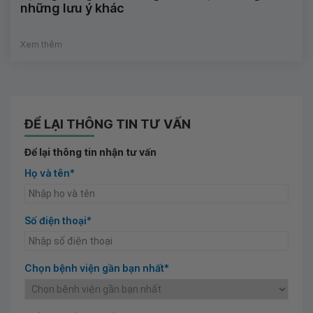
những lưu ý khác
Xem thêm
ĐỂ LẠI THÔNG TIN TƯ VẤN
Để lại thông tin nhận tư vấn
Họ và tên*
Số điện thoại*
Chọn bệnh viện gần bạn nhất*