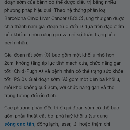
đoạn sớm của bệnh có thể được điều trị bằng nhiều
phương pháp hiệu quả. Theo hệ thống phân loại
Barcelona Clinic Liver Cancer (BCLC), ung thư gan được
chia thành năm giai đoạn từ 0 đến D dựa trên đặc điểm
của khối u, chức năng gan và chỉ số toàn trạng của
bệnh nhân.
Giai đoạn rất sớm (0) bao gồm một khối u nhỏ hơn
2cm, không tăng áp lực tĩnh mạch cửa, chức năng gan
tốt (Child-Pugh A) và bệnh nhân có thể trạng sức khỏe
tốt (PS 0). Giai đoạn sớm (A) gồm một đến ba khối u,
mỗi khối không quá 3cm, với chức năng gan và thể
trạng tương đối ổn định.
Các phương pháp điều trị ở giai đoạn sớm có thể bao
gồm phẫu thuật cắt bỏ, phá huỷ khối u (sử dụng
sóng cao tần
, đông lạnh, laser,...) hoặc thậm chí