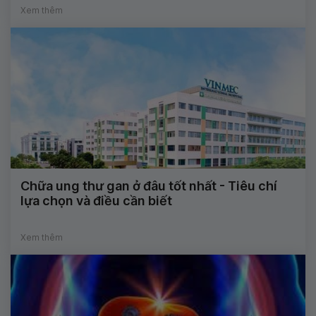
Xem thêm
Chữa ung thư gan ở đâu tốt nhất - Tiêu chí
lựa chọn và điều cần biết
Xem thêm