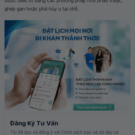
được điều trị bằng các phương pháp như phẫu thuật,
ghép gan hoặc phá hủy u tại chỗ.
Đăng Ký Tư Vấn
Tôi đã đọc và đồng ý với Chính sách bảo vệ dữ liệu cá