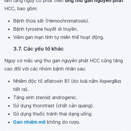
làm tăng nguy cơ phát triển
ung thư gan nguyên phát
HCC, bao gồm:
Bệnh thừa sắt (Hemochromatosis).
Bệnh tyrosine huyết di truyền.
Viêm gan mạn tính tự miễn thể hoạt động.
3.7. Các yếu tố khác
Nguy cơ mắc ung thư gan nguyên phát HCC cũng tăng
cao đối với các nhóm bệnh nhân sau:
Nhiễm độc tố aflatoxin B1 (do loài nấm Aspergillus
tiết ra).
Tăng sinh steroid androgenic.
Sử dụng thorotrast (chất cản quang).
Sử dụng thuốc tránh thai dạng uống.
Gan nhiễm mỡ
không do rượu.