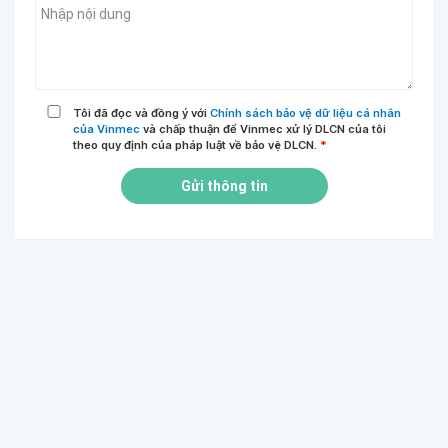
Tôi đã đọc và đồng ý với
Chính sách bảo vệ dữ liệu cá nhân
của Vinmec
và chấp thuận để Vinmec xử lý DLCN của tôi
theo quy định của pháp luật về bảo vệ DLCN.
*
Gửi thông tin