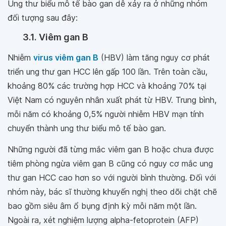
Ung thư biểu mô tế bào gan dễ xảy ra ở những nhóm
đối tượng sau đây:
3.1. Viêm gan B
Nhiễm
virus viêm gan B
(HBV) làm tăng nguy cơ phát
triển ung thư gan HCC lên gấp 100 lần. Trên toàn cầu,
khoảng 80% các trường hợp HCC và khoảng 70% tại
Việt Nam có nguyên nhân xuất phát từ HBV. Trung bình,
mỗi năm có khoảng 0,5% người nhiễm HBV mạn tính
chuyển thành ung thư biểu mô tế bào gan.
Những người đã từng mắc viêm gan B hoặc chưa được
tiêm phòng ngừa viêm gan B cũng có nguy cơ mắc ung
thư gan HCC cao hơn so với người bình thường. Đối với
nhóm này, bác sĩ thường khuyến nghị theo dõi chặt chẽ
bao gồm siêu âm ổ bụng định kỳ mỗi năm một lần.
Ngoài ra, xét nghiệm lượng alpha-fetoprotein (AFP)