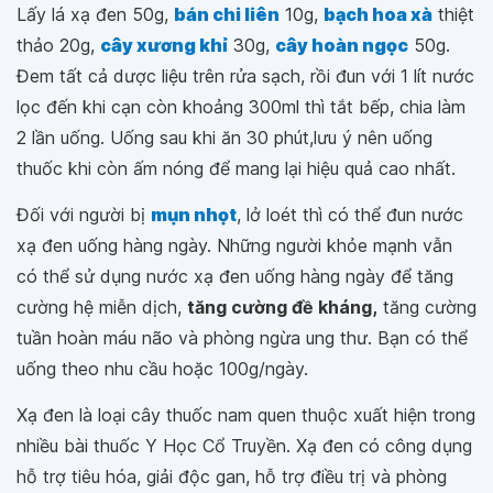
Lấy lá xạ đen 50g,
bán chi liên
10g,
bạch hoa xà
thiệt
thảo 20g,
cây xương khỉ
30g,
cây hoàn ngọc
50g.
Đem tất cả dược liệu trên rửa sạch, rồi đun với 1 lít nước
lọc đến khi cạn còn khoảng 300ml thì tắt bếp, chia làm
2 lần uống. Uống sau khi ăn 30 phút,lưu ý nên uống
thuốc khi còn ấm nóng để mang lại hiệu quả cao nhất.
Đối với người bị
mụn nhọt
, lở loét thì có thể đun nước
xạ đen uống hàng ngày. Những người khỏe mạnh vẫn
có thể sử dụng nước xạ đen uống hàng ngày để tăng
cường hệ miễn dịch,
tăng cường đề kháng
,
tăng cường
tuần hoàn máu não và phòng ngừa ung thư. Bạn có thể
uống theo nhu cầu hoặc 100g/ngày.
Xạ đen là loại cây thuốc nam quen thuộc xuất hiện trong
nhiều bài thuốc Y Học Cổ Truyền. Xạ đen có công dụng
hỗ trợ tiêu hóa, giải độc gan, hỗ trợ điều trị và phòng