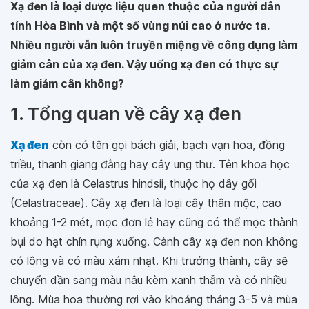
Xạ đen là loại dược liệu quen thuộc của người dân
tỉnh Hòa Bình và một số vùng núi cao ở nước ta.
Nhiều người vẫn luôn truyền miệng về công dụng làm
giảm cân của xạ đen. Vậy uống xạ đen có thực sự
làm giảm cân không?
1. Tổng quan về cây xạ đen
Xạ đen
còn có tên gọi bách giải, bạch vạn hoa, đồng
triều, thanh giang đằng hay cây ung thư. Tên khoa học
của xạ đen là Celastrus hindsii, thuộc họ dây gối
(Celastraceae). Cây xạ đen là loại cây thân mộc, cao
khoảng 1-2 mét, mọc đơn lẻ hay cũng có thể mọc thành
bụi do hạt chín rụng xuống. Cành cây xạ đen non không
có lông và có màu xám nhạt. Khi trưởng thành, cây sẽ
chuyển dần sang màu nâu kèm xanh thẫm và có nhiều
lông. Mùa hoa thường rơi vào khoảng tháng 3-5 và mùa