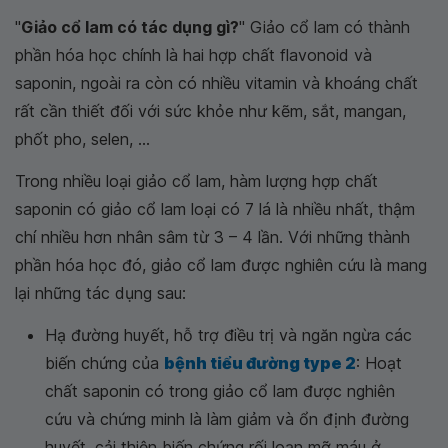
"
Giảo cổ lam có tác dụng gì?
" Giảo cổ lam có thành
phần hóa học chính là hai hợp chất flavonoid và
saponin, ngoài ra còn có nhiều vitamin và khoáng chất
rất cần thiết đối với sức khỏe như kẽm, sắt, mangan,
phốt pho, selen, ...
Trong nhiều loại giảo cổ lam, hàm lượng hợp chất
saponin có giảo cổ lam loại có 7 lá là nhiều nhất, thậm
chí nhiều hơn nhân sâm từ 3 – 4 lần. Với những thành
phần hóa học đó, giảo cổ lam được nghiên cứu là mang
lại những tác dụng sau:
Hạ đường huyết, hỗ trợ điều trị và ngăn ngừa các
biến chứng của
bệnh tiểu đường type 2
: Hoạt
chất saponin có trong giảo cổ lam được nghiên
cứu và chứng minh là làm giảm và ổn định đường
huyết, cải thiện biến chứng rối loạn mỡ máu ở