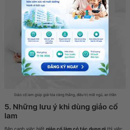
Giảo cổ lam giúp giải tỏa căng thẳng, điều trị mất ngủ, an thần
5. Những lưu ý khi dùng giảo cổ
lam
Bên cạnh việc biết
giảo cổ làm có tác dụng gì
thì việc