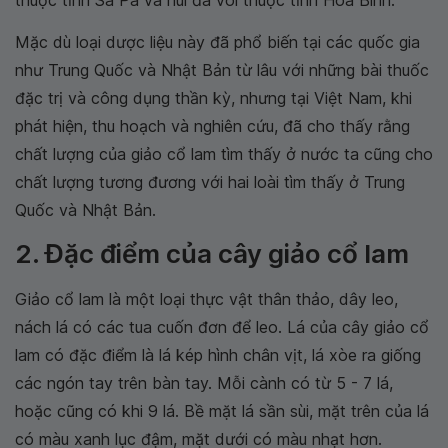
thuộc tỉnh Sa Pa và núi đá vôi thuộc tỉnh Hòa Bình.
Mặc dù loại dược liệu này đã phổ biến tại các quốc gia
như Trung Quốc và Nhật Bản từ lâu với những bài thuốc
đặc trị và công dụng thần kỳ, nhưng tại Việt Nam, khi
phát hiện, thu hoạch và nghiên cứu, đã cho thấy rằng
chất lượng của giảo cổ lam tìm thấy ở nước ta cũng cho
chất lượng tương đương với hai loài tìm thấy ở Trung
Quốc và Nhật Bản.
2. Đặc điểm của cây giảo cổ lam
Giảo cổ lam là một loại thực vật thân thảo, dây leo,
nách lá có các tua cuốn đơn để leo. Lá của cây giảo cổ
lam có đặc điểm là lá kép hình chân vịt, lá xòe ra giống
các ngón tay trên bàn tay. Mỗi cành có từ 5 - 7 lá,
hoặc cũng có khi 9 lá. Bề mặt lá sần sùi, mặt trên của lá
có màu xanh lục đậm, mặt dưới có màu nhạt hơn.