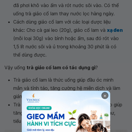
đã phơi khô vào ấm và rót nước sôi vào. Có thể
uống trà giảo cổ lam thay nước lọc hàng ngày.
Cách dùng giảo cổ lam với các loại dược liệu
khác: Cho cà gai leo (20g), giảo cổ lam và
xạ đen
(mỗi loại 30g) vào bình hoặc ấm, sau đó rót vào
1,5 lít nước sôi và ủ trong khoảng 30 phút là có
thể dùng được.
Vậy uống
trà giảo cổ lam có tác dụng gì
?
Trà giảo cổ lam là thức uống giúp đầu óc minh
mẫn và tỉnh táo, tăng cường hệ miễn dịch và làm
×
giảm cholesterol trong máu.
Trà giảo cổ lam cùng với xạ đen và cà gai leo giúp
tăng cường hệ miễn dịch, phòng bệnh ung thư,
tiểu đường,
viêm gan
, ...