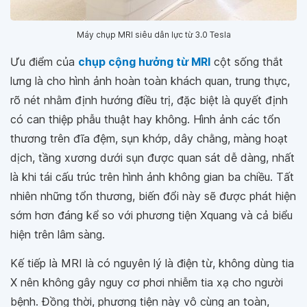
Máy chụp MRI siêu dẫn lực từ 3.0 Tesla
Ưu điểm của
chụp cộng hưởng từ MRI
cột sống thắt
lưng là cho hình ảnh hoàn toàn khách quan, trung thực,
rõ nét nhằm định hướng điều trị, đặc biệt là quyết định
có can thiệp phẫu thuật hay không. Hình ảnh các tổn
thương trên đĩa đệm, sụn khớp, dây chằng, màng hoạt
dịch, tầng xương dưới sụn được quan sát dễ dàng, nhất
là khi tái cấu trúc trên hình ảnh không gian ba chiều. Tất
nhiên những tổn thương, biến đổi này sẽ được phát hiện
sớm hơn đáng kể so với phương tiện Xquang và cả biểu
hiện trên lâm sàng.
Kế tiếp là MRI là có nguyên lý là điện từ, không dùng tia
X nên không gây nguy cơ phơi nhiễm tia xạ cho người
bệnh. Đồng thời, phương tiện này vô cùng an toàn,