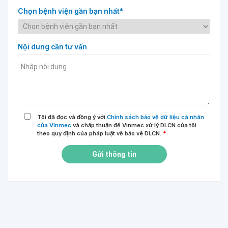
Chọn bệnh viện gần bạn nhất*
Nội dung cần tư vấn
Tôi đã đọc và đồng ý với
Chính sách bảo vệ dữ liệu cá nhân
của Vinmec
và chấp thuận để Vinmec xử lý DLCN của tôi
theo quy định của pháp luật về bảo vệ DLCN.
*
Gửi thông tin