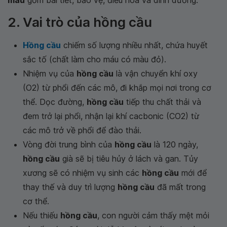
máu
gồm bài tiết, bảo vệ, điều hoà và dinh dưỡng.
2. Vai trò của hồng cầu
Hồng cầu
chiếm số lượng nhiều nhất, chứa huyết
sắc tố (chất làm cho máu có màu đỏ).
Nhiệm vụ của
hồng cầu
là vận chuyển khí oxy
(O2) từ phổi đến các mô, đi khắp mọi nơi trong cơ
thể. Dọc đường,
hồng cầu
tiếp thu chất thải và
đem trở lại phổi, nhận lại khí cacbonic (CO2) từ
các mô trở về phổi để đào thải.
Vòng đời trung bình của
hồng cầu
là 120 ngày,
hồng cầu
già sẽ bị tiêu hủy ở lách và gan. Tủy
xương sẽ có nhiệm vụ sinh các
hồng cầu
mới để
thay thế và duy trì lượng
hồng cầu
đã mất trong
cơ thể.
Nếu thiếu
hồng cầu
, con người cảm thấy mệt mỏi