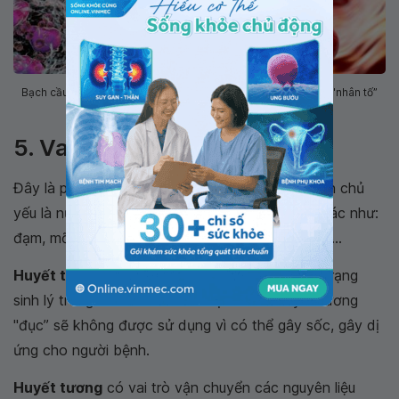
Bạch cầu bảo vệ cơ thể bằng cách phát hiện và tiêu diệt các "nhân tố”
gây bệnh
5. Vai trò của huyết tương
Đây là phần dung dịch, có màu vàng, thành phần chủ
yếu là nước; ngoài ra còn còn có thành phần khác như:
đạm, mỡ, đường, vitamin, muối khoáng, các men...
Huyết tương
thay đổi thường xuyên theo tình trạng
sinh lý trong cơ thể. Nếu đơn vị máu có huyết tương
"đục” sẽ không được sử dụng vì có thể gây sốc, gây dị
ứng cho người bệnh.
Huyết tương
có vai trò vận chuyển các nguyên liệu