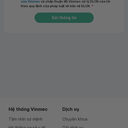
của Vinmec
và chấp thuận để Vinmec xử lý DLCN của tôi
theo quy định của pháp luật về bảo vệ DLCN.
*
Gửi thông tin
Hệ thống Vinmec
Dịch vụ
Tầm nhìn sứ mệnh
Chuyên khoa
Hệ thống cơ sở y tế
Gói dịch vụ