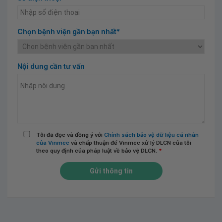
Chọn bệnh viện gần bạn nhất*
Nội dung cần tư vấn
Tôi đã đọc và đồng ý với
Chính sách bảo vệ dữ liệu cá nhân
của Vinmec
và chấp thuận để Vinmec xử lý DLCN của tôi
theo quy định của pháp luật về bảo vệ DLCN.
*
Gửi thông tin