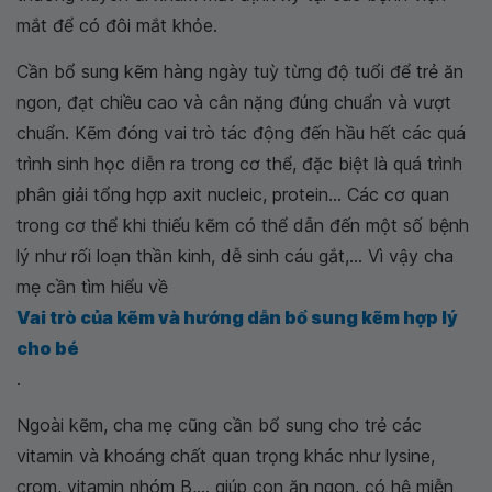
mắt để có đôi mắt khỏe.
Cần bổ sung kẽm hàng ngày tuỳ từng độ tuổi để trẻ ăn
ngon, đạt chiều cao và cân nặng đúng chuẩn và vượt
chuẩn. Kẽm đóng vai trò tác động đến hầu hết các quá
trình sinh học diễn ra trong cơ thể, đặc biệt là quá trình
phân giải tổng hợp axit nucleic, protein... Các cơ quan
trong cơ thể khi thiếu kẽm có thể dẫn đến một số bệnh
lý như rối loạn thần kinh, dễ sinh cáu gắt,... Vì vậy cha
mẹ cần tìm hiểu về
Vai trò của kẽm và hướng dẫn bổ sung kẽm hợp lý
cho bé
.
Ngoài kẽm, cha mẹ cũng cần bổ sung cho trẻ các
vitamin và khoáng chất quan trọng khác như lysine,
crom, vitamin nhóm B,... giúp con ăn ngon, có hệ miễn