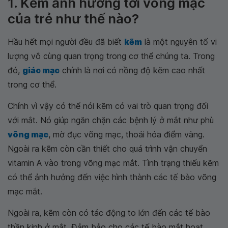
1. Kẽm ảnh hưởng tới võng mạc
của trẻ như thế nào?
Hầu hết mọi người đều đã biết
kẽm
là một nguyên tố vi
lượng vô cùng quan trọng trong cơ thể chúng ta. Trong
đó,
giác mạc
chính là nơi có nồng độ kẽm cao nhất
trong cơ thể.
Chính vì vậy có thể nói kẽm có vai trò quan trọng đối
với mắt. Nó giúp ngăn chặn các bệnh lý ở mắt như phù
võng mạc
, mờ đục võng mạc, thoái hóa điểm vàng.
Ngoài ra kẽm còn cần thiết cho quá trình vận chuyển
vitamin A vào trong võng mạc mắt. Tình trạng thiếu kẽm
có thể ảnh hưởng đến việc hình thành các tế bào võng
mạc mắt.
Ngoài ra, kẽm còn có tác động to lớn đến các tế bào
thần kinh ở mắt. Đảm bảo cho các tế bào mắt hoạt