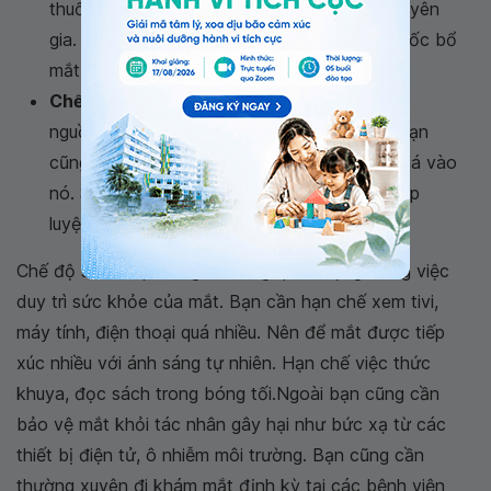
thuốc thì bạn cần phải tham khảo ý kiến chuyên
gia. Việc dùng sai liều, sai chức năng của thuốc bổ
mắt có thể gây hại cho sức khỏe.
Chế độ sinh hoạt hợp lý:
Sau khi bạn đã có
nguồn cung cấp kẽm cho mắt ổn định. Thì bạn
cũng không nên để phụ thuộc hoặc tự tin quá vào
nó. Sức khỏe của đôi mắt cũng cần được tập
luyện thông qua các bài tập luyện cho mắt.
Chế độ sinh hoạt cũng vô cùng quan trọng trong việc
duy trì sức khỏe của mắt. Bạn cần hạn chế xem tivi,
máy tính, điện thoại quá nhiều. Nên để mắt được tiếp
xúc nhiều với ánh sáng tự nhiên. Hạn chế việc thức
khuya, đọc sách trong bóng tối.Ngoài bạn cũng cần
bảo vệ mắt khỏi tác nhân gây hại như bức xạ từ các
thiết bị điện tử, ô nhiễm môi trường. Bạn cũng cần
thường xuyên đi khám mắt định kỳ tại các bệnh viện