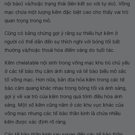
nội bào) và/hoặc trạng thái (liên kết so với tự do). Võng
mạc chứa một lượng kẽm đặc biệt cao cho thấy vai trò
quan trọng trong mô.
Cũng có bằng chứng gợi ý rằng sự thiếu hụt kẽm ở
người có thể dẫn đến sự thích nghi với bóng tối bất
thường và/hoặc thoái hóa điểm vàng do tuổi tác.
Kẽm chelatable nội sinh trong võng mạc khu trú chủ yếu
ở các tế bào thụ cảm ánh sáng và tế bào biểu mô sắc
tố võng mạc. Hơn nữa, bản địa hóa kẽm trong các tế
bào cảm quang khác nhau trong bóng tối và ánh sáng,
gợi ý về vai trò của kẽm trong quá trình điều hòa ánh
sáng. Một số kẽm cũng nằm ở các khu vực khác của
võng mạc nhưng các tế bào thần kinh là chứa nhiều
kẽm được xác định rõ ràng.
Các tế bào thần kinh sau synap đến các tế bào thần