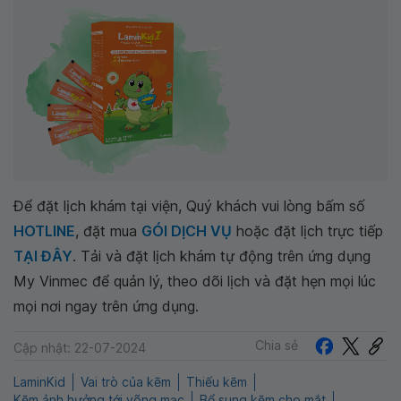
Để đặt lịch khám tại viện, Quý khách vui lòng bấm số
HOTLINE
, đặt mua
GÓI DỊCH VỤ
hoặc đặt lịch trực tiếp
TẠI ĐÂY
. Tải và đặt lịch khám tự động trên ứng dụng
My Vinmec để quản lý, theo dõi lịch và đặt hẹn mọi lúc
mọi nơi ngay trên ứng dụng.
Chia sẻ
Cập nhật: 22-07-2024
LaminKid
Vai trò của kẽm
Thiếu kẽm
Kẽm ảnh hưởng tới võng mạc
Bổ sung kẽm cho mắt