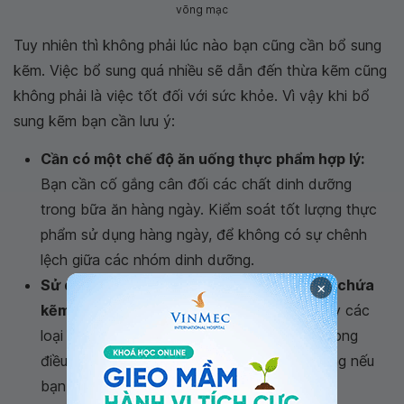
võng mạc
Tuy nhiên thì không phải lúc nào bạn cũng cần bổ sung
kẽm. Việc bổ sung quá nhiều sẽ dẫn đến thừa kẽm cũng
không phải là việc tốt đối với sức khỏe. Vì vậy khi bổ
sung kẽm bạn cần lưu ý:
Cần có một chế độ ăn uống thực phẩm hợp lý:
Bạn cần cố gắng cân đối các chất dinh dưỡng
trong bữa ăn hàng ngày. Kiểm soát tốt lượng thực
phẩm sử dụng hàng ngày, để không có sự chênh
lệch giữa các nhóm dinh dưỡng.
Sử dụng thực phẩm chức năng bổ mắt có chứa
×
kẽm cần lời khuyên từ chuyên gia y tế:
Tuy các
loại thuốc bổ mắt chỉ là thực phẩm hỗ trợ trong
điều trị và phòng ngừa bệnh lý về mắt. Nhưng nếu
bạn không hiểu rõ thành phần, tác dụng của