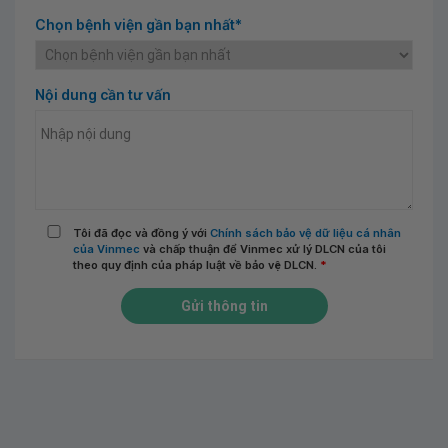
Chọn bệnh viện gần bạn nhất*
Nội dung cần tư vấn
Tôi đã đọc và đồng ý với
Chính sách bảo vệ dữ liệu cá nhân
của Vinmec
và chấp thuận để Vinmec xử lý DLCN của tôi
theo quy định của pháp luật về bảo vệ DLCN.
*
Gửi thông tin