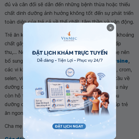
đủ và cân đối sẽ dẫn đến những bệnh thừa hoặc thiếu
chất dinh dưỡng ảnh hưởng không tốt đến sự phát triển
toàn diện của trẻ cả về thể chất, tâm thần và vận động.
×
Trẻ ăn không đúng cách có nguy cơ thiếu các vi khoáng
chất gây ra tình trạng biếng ăn, chậm lớn, kém hấp
thu,... Nếu nhận thấy các dấu hiệu kể trên, cha mẹ nên
bổ sung cho trẻ các sản phẩm hỗ trợ có chứa
lysine
,
các vi khoáng chất và vitamin thiết yếu như kẽm, crom,
selen, vitamin nhóm B giúp đáp ứng đầy đủ nhu cầu về
dưỡng chất ở trẻ. Đồng thời các vitamin thiết yếu này
còn hỗ trợ tiêu hóa, tăng cường khả năng hấp thu
dưỡng chất, giúp cải thiện tình trạng biếng ăn, giúp trẻ
ăn ngon miệng.
Cha mẹ có thể tìm hiểu thêm: