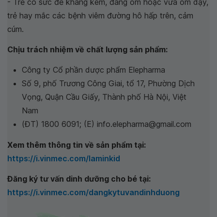
- Trẻ có sức đề kháng kém, đang ốm hoặc vừa ốm dậy,
trẻ hay mắc các bệnh viêm đường hô hấp trên, cảm
cúm.
Chịu trách nhiệm về chất lượng sản phẩm:
Công ty Cổ phần dược phẩm Elepharma
Số 9, phố Trương Công Giai, tổ 17, Phường Dịch
Vọng, Quận Cầu Giấy, Thành phố Hà Nội, Việt
Nam
(ĐT) 1800 6091; (E) info.elepharma@gmail.com
Xem thêm thông tin về sản phẩm tại:
https://i.vinmec.com/laminkid
Đăng ký tư vấn dinh dưỡng cho bé tại:
https://i.vinmec.com/dangkytuvandinhduong