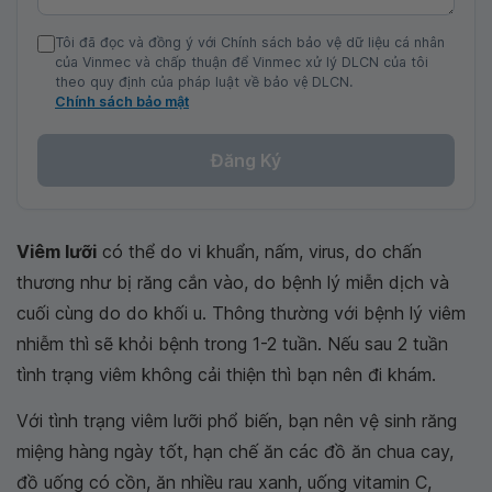
Tôi đã đọc và đồng ý với Chính sách bảo vệ dữ liệu cá nhân
của Vinmec và chấp thuận để Vinmec xử lý DLCN của tôi
theo quy định của pháp luật về bảo vệ DLCN.
Chính sách bảo mật
Đăng Ký
Viêm lưỡi
có thể do vi khuẩn, nấm, virus, do chấn
thương như bị răng cắn vào, do bệnh lý miễn dịch và
cuối cùng do do khối u. Thông thường với bệnh lý viêm
nhiễm thì sẽ khỏi bệnh trong 1-2 tuần. Nếu sau 2 tuần
tình trạng viêm không cải thiện thì bạn nên đi khám.
Với tình trạng viêm lưỡi phổ biến, bạn nên vệ sinh răng
miệng hàng ngày tốt, hạn chế ăn các đồ ăn chua cay,
đồ uống có cồn, ăn nhiều rau xanh, uống vitamin C,