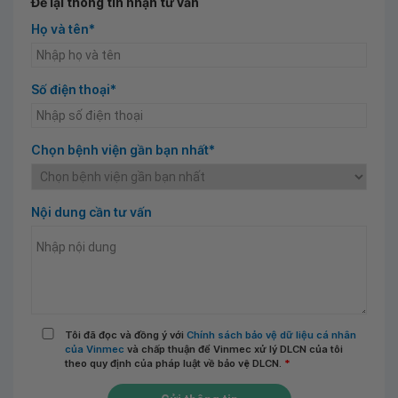
Để lại thông tin nhận tư vấn
Họ và tên*
Số điện thoại*
Chọn bệnh viện gần bạn nhất*
Nội dung cần tư vấn
Tôi đã đọc và đồng ý với
Chính sách bảo vệ dữ liệu cá nhân
của Vinmec
và chấp thuận để Vinmec xử lý DLCN của tôi
theo quy định của pháp luật về bảo vệ DLCN.
*