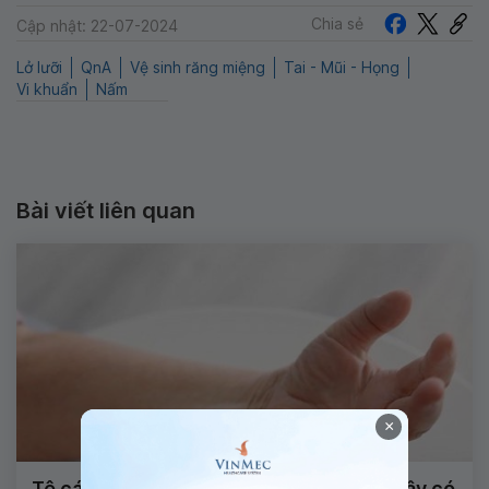
Chia sẻ
Cập nhật: 22-07-2024
Lở lưỡi
QnA
Vệ sinh răng miệng
Tai - Mũi - Họng
Vi khuẩn
Nấm
Bài viết liên quan
×
Tê cánh tay kèm đau gót chân khi ngủ dậy có