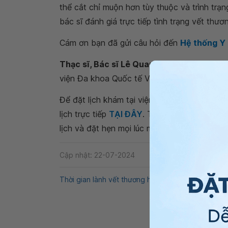
thể cắt chỉ muộn hơn tùy thuộc và trình trạ
bác sĩ đánh giá trực tiếp tình trạng vết thư
Cám ơn bạn đã gửi câu hỏi đến
Hệ thống Y
Thạc sĩ, Bác sĩ Lê Quang Minh -
Bác sĩ Chấ
viện Đa khoa Quốc tế Vinmec Đà Nẵng
Để đặt lịch khám tại viện, Quý khách vui lò
lịch trực tiếp
TẠI ĐÂY
. Tải và đặt lịch khám
lịch và đặt hẹn mọi lúc mọi nơi ngay trên ứn
Cập nhật: 22-07-2024
Thời gian lành vết thương hở
Chỉ khâu vết thươn