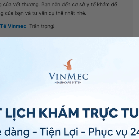
ng của vết thương. Bạn nên đến cơ sở y tế khám để
ơng của bạn và tư vấn cụ thể nhất nhé.
 Tế Vinmec
. Trân trọng!
n thương chỉnh hình- Khoa Ngoại tổng hợp - Bệnh
ng bấm số
HOTLINE
, đặt mua
GÓI DỊCH VỤ
hoặc đặt
 tự động trên ứng dụng My Vinmec để quản lý, theo dõi
g dụng.
Chia sẻ
g
QnA
Cơ Xương Khớp
Vết thương hở
Khâu vết thương