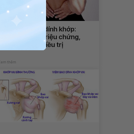
Viêm cột sống dính khớp:
Nguyên nhân, triệu chứng,
chẩn đoán và điều trị
Xem thêm