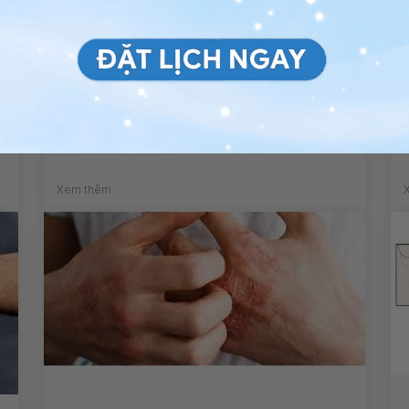
Tê cánh tay kèm đau gót chân
khi ngủ dậy có sao không?
Xem thêm