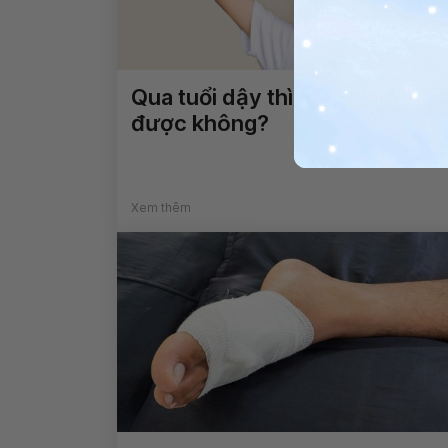
Qua tuổi dậy thì có cao lên
được không?
Xem thêm