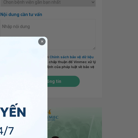
Nội dung cần tư vấn
×
Tôi đã đọc và đồng ý với
Chính sách bảo vệ dữ liệu
cá nhân của Vinmec
và chấp thuận để Vinmec xử lý
DLCN của tôi theo quy định của pháp luật về bảo vệ
DLCN.
*
Gửi thông tin