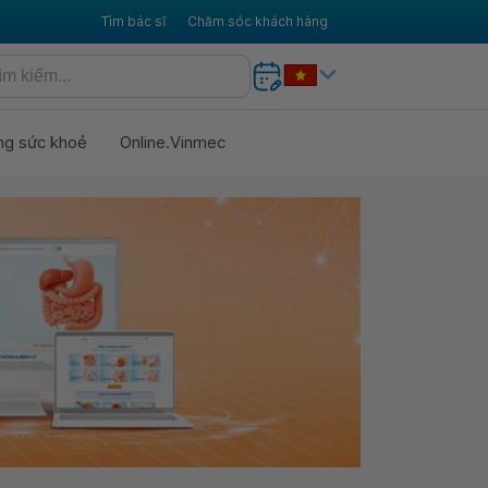
Tìm bác sĩ
Chăm sóc khách hàng
ng sức khoẻ
Online.Vinmec