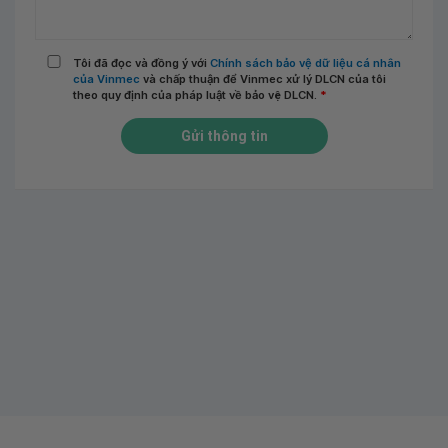
Tôi đã đọc và đồng ý với
Chính sách bảo vệ dữ liệu cá nhân
của Vinmec
và chấp thuận để Vinmec xử lý DLCN của tôi
theo quy định của pháp luật về bảo vệ DLCN.
*
Gửi thông tin