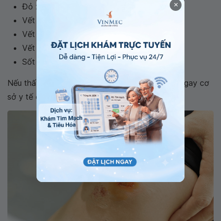
×
Đỏ xung quanh vết thương
Vết thương bị sưng lên
Vết khâu có mủ hoặc chảy máu
Vết khâu có mùi hôi
Sốt
Nếu thấy dấu hiệu bị nhiễm trùng, bạn nên đến ngay cơ
sở y tế để được điều trị càng sớm càng tốt.