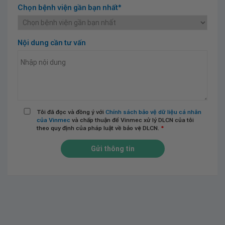
Chọn bệnh viện gần bạn nhất*
Nội dung cần tư vấn
Tôi đã đọc và đồng ý với
Chính sách bảo vệ dữ liệu cá nhân
của Vinmec
và chấp thuận để Vinmec xử lý DLCN của tôi
theo quy định của pháp luật về bảo vệ DLCN.
*
Gửi thông tin