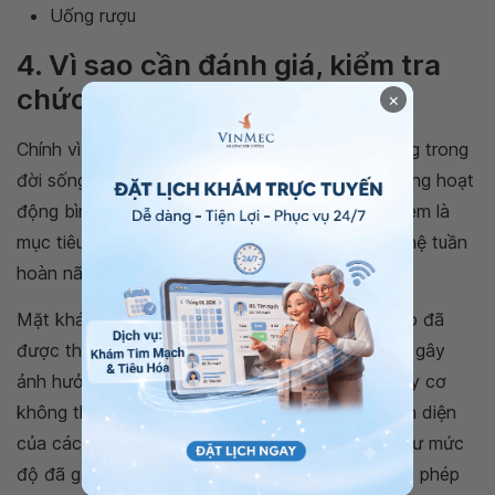
Uống rượu
4. Vì sao cần đánh giá, kiểm tra
chức năng tuần hoàn?
×
Chính vì vai trò của não bộ là vô cùng quan trọng trong
đời sống của một cá thể, việc đảm bảo chức năng hoạt
động bình thường của cơ quan này luôn được xem là
mục tiêu tối thượng. Trong đó, sự tham gia của hệ tuần
hoàn não luôn là yếu tố quyết định.
Mặt khác, các bệnh lý xảy ra trên tuần hoàn não đã
được thống kê thấy là có những yếu tố nguy cơ gây
ảnh hưởng có ý nghĩa. Bên cạnh các yếu tố nguy cơ
không thay đổi được, việc phát hiện sớm sự hiện diện
của các yếu tố nguy cơ có thể thay đổi cũng như mức
độ đã gây ảnh hưởng đến tuần hoàn não sẽ cho phép