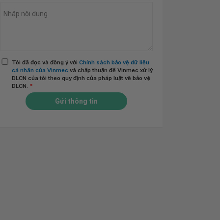
Tôi đã đọc và đồng ý với
Chính sách bảo vệ dữ liệu
cá nhân của Vinmec
và chấp thuận để Vinmec xử lý
DLCN của tôi theo quy định của pháp luật về bảo vệ
DLCN.
*
Gửi thông tin