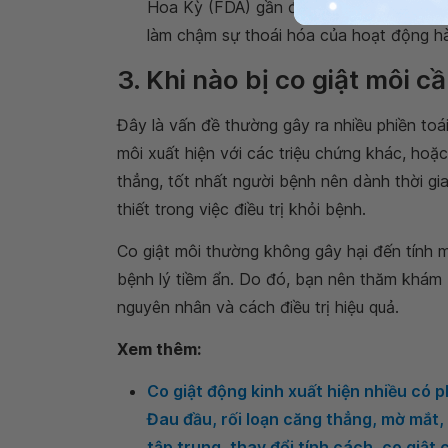
Hoa Kỳ (FDA) gần đây chấp thuận, phê du
làm chậm sự thoái hóa của hoạt động h
3. Khi nào bị co giật môi c
Đây là vấn đề thường gây ra nhiều phiền toá
môi xuất hiện với các triệu chứng khác, hoặ
thẳng, tốt nhất người bệnh nên dành thời gi
thiết trong việc điều trị khỏi bệnh.
Co giật môi thường không gây hại đến tính m
bệnh lý tiềm ẩn. Do đó, bạn nên thăm khám
nguyên nhân và cách điều trị hiệu quả.
Xem thêm:
Co giật động kinh xuất hiện nhiều có 
Đau đầu, rối loạn căng thẳng, mờ mắt, 
tập trung, thay đổi tính cách, co giật