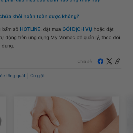
 chữa khỏi hoàn toàn được không?
ng bấm số
HOTLINE
, đặt mua
GÓI DỊCH VỤ
hoặc đặt
 tự động trên ứng dụng My Vinmec để quản lý, theo dõi
g dụng.
Chia sẻ
ỏe tổng quát
Co giật