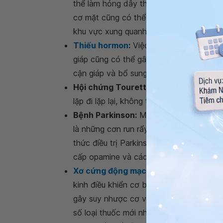
thể làm hỏng dây thần kinh mặt dẫn đến 
cơ mặt cũng có thể làm tổn thương dây t
khu vực xung quanh.
Thiếu hormon
:
Việc cơ thể mất cân bằng
giáp cũng có thể gây chứng môi co giật
cận giáp và bổ sung canxi và vitamin D.
Hội chứng Tourette:
Tình trạng này có 
lặp đi lặp lại, không thể kiểm soát.
Bệnh Parkinson:
Môi co giật cũng có th
là những cơn run rẩy ở tay hoặc chân. H
thức điều trị Parkinson thường liên qua
cấp opamine và các vitamin tăng cường 
Xơ cứng động mạch
hoại tử (ALS)
: AL
kinh điều khiển cơ bắp tự nguyện. Do ở 
gây suy nhược cơ và co giật. Hiện trên 
số loại thuốc mới như edaravone (Rad