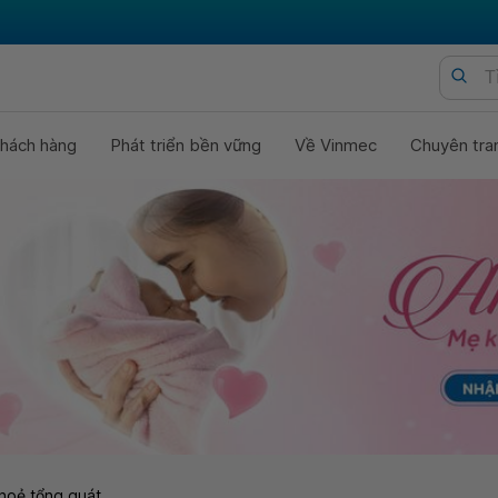
hách hàng
Phát triển bền vững
Về Vinmec
Chuyên tra
hoẻ tổng quát