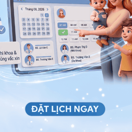
việc cơ mặt co giật. Việc xuất hiện thương tích các
hần kinh, dẫn đến tình trạng xuất hiện cơn co giật ở
 nội tiết tố do tuổi tác hoặc do bệnh suy tuyến cận
. Trong trường hợp này cần tiến hành bổ sung hormon
thể gây ra các máy giật vận động, máy giật phát âm
ể là dấu hiệu ban đầu của bệnh Parkinson, kèm theo
iện chưa có phương pháp điều trị bệnh triệt để, cách
n đến việc ngăn chặn sự suy giảm thần kinh và cung
thần kinh trong não.
S là vấn đề thường gây ảnh hưởng đến các dây thần
người có ALS, thần kinh bắt đầu chết đi nên có thể
thế giới chưa có thuốc chữa cho ALS, tuy nhiên một
icava) đã được Cục Quản lý Thực phẩm và Dược phẩm