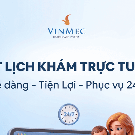
i.
ra hiện tượng co giật cơ, như steroid và estrogen.
khi bị co giật do thuốc là chuyển sang dùng thuốc
sự giám sát của bác sĩ để tránh xuất hiện những
.
ệc quá sức hay khi đi máy bay với sự thay đổi áp
hứng này nhất thời. Bạn có thể áp dụng một số biện
iền định.
ượu cũng có thể gây co giật trên khuôn mặt.
ự yếu hoặc tê liệt của cơ mặt. Thực tế cũng có thấy
có thể bị co giật đôi môi.
thể là do kích ứng dây thần kinh điều khiển các cơ
cần thăm khám và chẩn đoán kỹ. Bệnh nhân thường
tox để đóng băng các cơ bị ảnh hưởng để ngăn chặn
n thương trong quá khứ như tổn thương thân não có