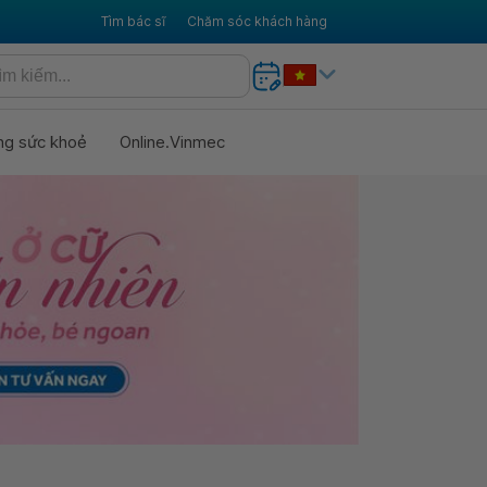
Tìm bác sĩ
Chăm sóc khách hàng
ng sức khoẻ
Online.Vinmec