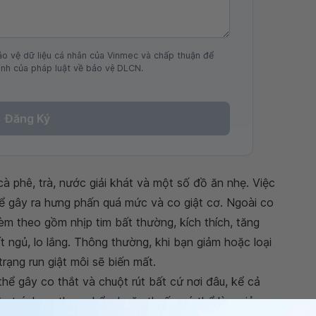
ảo vệ dữ liệu cá nhân của Vinmec và chấp thuận để
nh của pháp luật về bảo vệ DLCN.
Đăng Ký
à phê, trà, nước giải khát và một số đồ ăn nhẹ. Việc
hể gây ra hưng phấn quá mức và co giật cơ. Ngoài co
èm theo gồm nhịp tim bất thường, kích thích, tăng
ất ngủ, lo lắng. Thông thường, khi bạn giảm hoặc loại
trạng run giật môi sẽ biến mất.
 thể gây co thắt và chuột rút bất cứ nơi đâu, kể cả
cần tránh xa thực phẩm hoặc thuốc có thể làm giảm