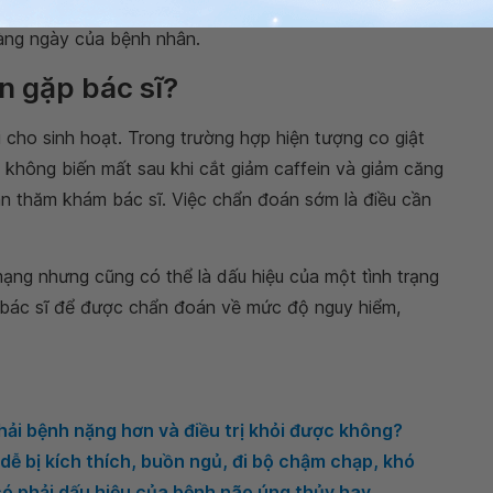
yệt với mục tiêu có thể giúp điều trị bệnh ALS và
àng ngày của bệnh nhân.
ần gặp bác sĩ?
i cho sinh hoạt. Trong trường hợp hiện tượng co giật
c không biến mất sau khi cắt giảm caffein và giảm căng
an thăm khám bác sĩ. Việc chẩn đoán sớm là điều cần
ạng nhưng cũng có thể là dấu hiệu của một tình trạng
 bác sĩ để được chẩn đoán về mức độ nguy hiểm,
phải bệnh nặng hơn và điều trị khỏi được không?
dễ bị kích thích, buồn ngủ, đi bộ chậm chạp, khó
 có phải dấu hiệu của bệnh não úng thủy hay