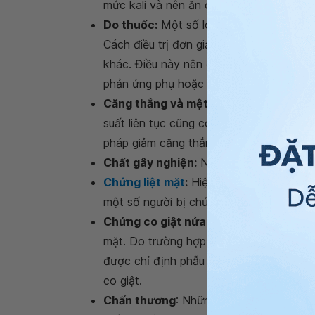
mức kali và nên ăn chế độ ăn bổ sung kal
Do thuốc:
Một số loại thuốc có thể gây 
Cách điều trị đơn giản và hiệu quả nhất 
khác. Điều này nên được thực hiện dưới 
phản ứng phụ hoặc các biến chứng khác
Căng thẳng và mệt mỏi:
Việc bạn làm vi
suất liên tục cũng có thể gây ra triệu c
pháp giảm căng thẳng, bao gồm yoga, th
Chất gây nghiện:
Nêu sử dụng ma túy, r
Chứng liệt mặt
:
Hiện tượng này gây ra s
một số người bị chứng liệt mặt bẩm sinh 
Chứng co giật nửa mặt:
Nguyên nhân có 
mặt. Do trường hợp này hiếm gặp nên 
được chỉ định phẫu thuật hoặc tiêm bo
co giật.
Chấn thương
: Những người từng bị chấ