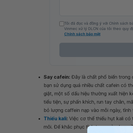
Tôi đã đọc và đồng ý với Chính sách b
Vinmec xử lý DLCN của tôi theo quy đị
Chính sách bảo mật
Say cafein:
Đây là chất phổ biến trong c
bạn sử dụng quá nhiều chất cafein có t
giật, một số dấu hiệu thường xuất hiện k
tiểu tiện, sự phấn khích, run tay chân, m
bỏ lượng caffein nạp vào mỗi ngày, tình 
Thiếu kali
:
Việc cơ thể thiếu hụt kali có
môi. Để khắc phục tình trạng này, bạn 