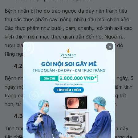
Bệnh nhân bị ho do trào ngược dạ dày nên tránh tiêu
thụ các thực phẩm cay, nóng, nhiều dầu mỡ, chiên xào.
Các thực phẩm như bưởi , cam, chanh,.. có tính axit cao
kích thích niêm mạc thực quản dẫn đến ho. Ngoài ra,
rượu bia,cà phê và soda làm tăng axit dạ dày, từ đó
×
tăng nguy cơ trào ngược.
4.2. Tập thể dục thường xuyên
Bệnh nhân nên tập thể dục tối thiểu 30 phút mỗi ngày, 5
ngày một tuần giúp tăng cường lưu thông máu, giảm tình
trạng căng thẳng và hỗ trợ hệ tiêu hóa hoạt động tốt
hơn, từ đó giảm nguy cơ mắc trào ngược dạ dày.
4.3. Quản lý căng thẳng
Tình trạng căng thẳng và áp lực khiến cho axit dạ dày
tiết nhiều hơn, điều này làm tăng nguy cơ trào ngược dạ