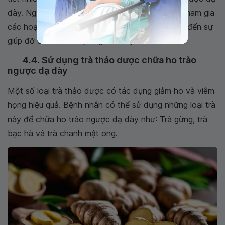
dày. Người bệnh cần ngủ đủ giấc, tập thể dục, tham gia
các hoạt động giúp thư giãn tinh thần hoặc nhờ đến sự
giúp đỡ của các chuyên gia tâm lý.
4.4. Sử dụng trà thảo dược chữa ho trào
ngược dạ dày
Một số loại trà thảo dược có tác dụng giảm ho và viêm
họng hiệu quả. Bệnh nhân có thể sử dụng những loại trà
này để chữa ho trào ngược dạ dày như: Trà gừng, trà
bạc hà và trà chanh mật ong.