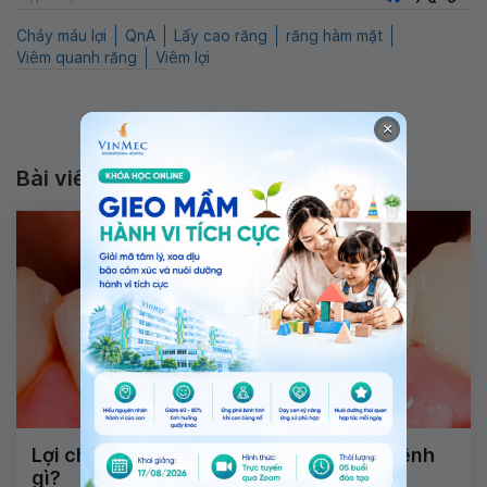
Chảy máu lợi
QnA
Lấy cao răng
răng hàm mặt
Viêm quanh răng
Viêm lợi
×
Bài viết liên quan
Lợi chảy máu kèm đau rát đỏ dấu hiệu bệnh
gì?