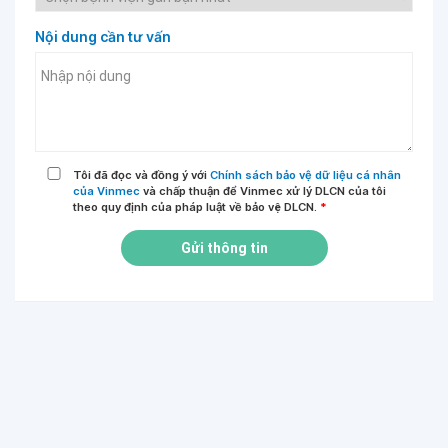
Nội dung cần tư vấn
Tôi đã đọc và đồng ý với
Chính sách bảo vệ dữ liệu cá nhân
của Vinmec
và chấp thuận để Vinmec xử lý DLCN của tôi
theo quy định của pháp luật về bảo vệ DLCN.
*
Gửi thông tin