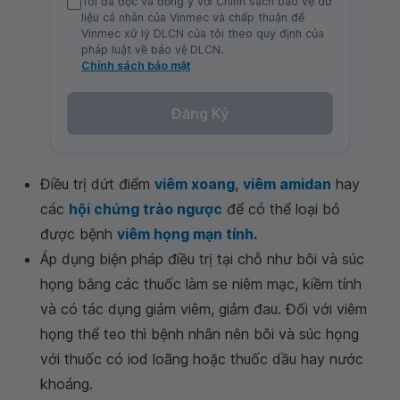
Tôi đã đọc và đồng ý với Chính sách bảo vệ dữ
liệu cá nhân của Vinmec và chấp thuận để
Vinmec xử lý DLCN của tôi theo quy định của
pháp luật về bảo vệ DLCN.
Chính sách bảo mật
Đăng Ký
Điều trị dứt điểm
viêm xoang
,
viêm amidan
hay
các
hội chứng trào ngược
để có thể loại bỏ
được bệnh
viêm họng mạn tính
.
Áp dụng biện pháp điều trị tại chỗ như bôi và súc
họng bằng các thuốc làm se niêm mạc, kiềm tính
và có tác dụng giảm viêm, giảm đau. Đối với viêm
họng thể teo thì bệnh nhân nên bôi và súc họng
với thuốc có iod loãng hoặc thuốc dầu hay nước
khoáng.