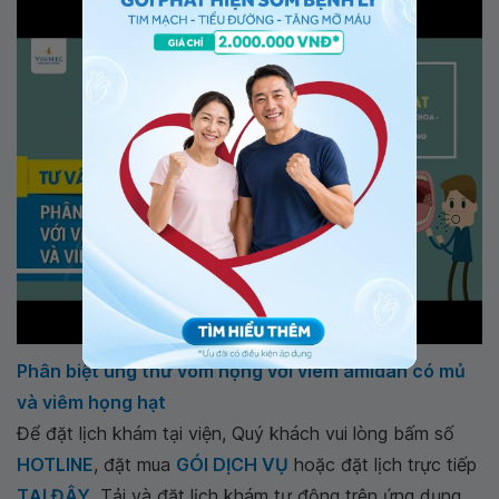
Phân biệt ung thư vòm họng với viêm amidan có mủ
và viêm họng hạt
Để đặt lịch khám tại viện, Quý khách vui lòng bấm số
HOTLINE
, đặt mua
GÓI DỊCH VỤ
hoặc đặt lịch trực tiếp
TẠI ĐÂY
. Tải và đặt lịch khám tự động trên ứng dụng