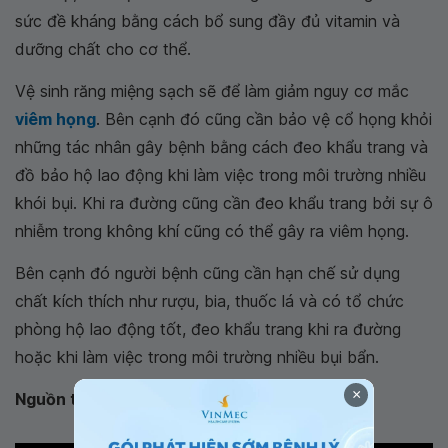
sức đề kháng bằng cách bổ sung đầy đủ vitamin và
dưỡng chất cho cơ thể.
Vệ sinh răng miệng sạch sẽ để làm giảm nguy cơ mắc
viêm họng
. Bên cạnh đó cũng cần bảo vệ cổ họng khỏi
những tác nhân gây bệnh bằng cách đeo khẩu trang và
đồ bảo hộ lao động khi làm việc trong môi trường nhiều
khói bụi. Khi ra đường cũng cần đeo khẩu trang bởi sự ô
nhiễm trong không khí cũng có thể gây ra viêm họng.
Bên cạnh đó người bệnh cũng cần hạn chế sử dụng
chất kích thích như rượu, bia, thuốc lá và có tổ chức
phòng hộ lao động tốt, đeo khẩu trang khi ra đường
hoặc khi làm việc trong môi trường nhiều bụi bẩn.
×
Nguồn tham khảo: Bộ Y tế