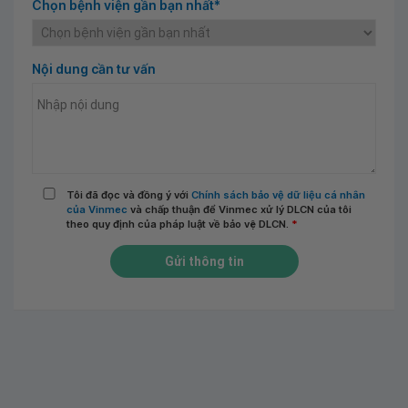
Chọn bệnh viện gần bạn nhất*
Nội dung cần tư vấn
Tôi đã đọc và đồng ý với
Chính sách bảo vệ dữ liệu cá nhân
của Vinmec
và chấp thuận để Vinmec xử lý DLCN của tôi
theo quy định của pháp luật về bảo vệ DLCN.
*
Gửi thông tin