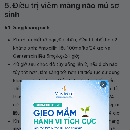
5. Điều trị viêm màng não mủ sơ
sinh
5.1 Dùng kháng sinh
Khi chưa biết rõ nguyên nhân, điều trị phối hợp 2
kháng sinh: Ampicillin liều 100mg/kg/24 giờ và
Gentamicin liều 5mg/kg/24 giờ;
48 giờ sau chọc dò tủy sống lần 2, nếu dịch não
tủy tốt hơn, lâm sàng tốt hơn thì tiếp tục sử dụng
kháng sinh đã dùng. Nếu dịch não tủy tiến triển
×
xấu, các triệu chứng lâm sàng không cải thiện thì
thay đổi kháng sinh: Rocephin liều 80mg/kg/24
giờ với amikacin liều 15mg/kg/24 giờ hoặc acepim
liều 80mg/kg/giờ với amikacin liều 15mg/kg/24 giờ;
Khi có kết quả kháng sinh đồ: Điều trị theo kháng
sinh đồ, thời gian điều trị kháng sinh 21 ngày, số