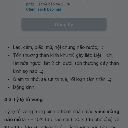
pháp luật về bảo vệ DLCN.
Chính sách bảo mật
Đăng Ký
Lác, câm, điếc, mù, hội chứng não nước,...;
Tổn thương thần kinh khu trú gây liệt: Liệt 1 chi,
liệt nửa người, liệt 2 chi dưới, tổn thương dây thần
kinh sọ não,...;
Giảm trí nhớ, sa sút trí tuệ, rối loạn tâm thần,...;
Động kinh.
4.3
Tỷ lệ tử vong
Tỷ lệ tử vong trung bình ở bệnh nhân mắc
viêm màng
não mủ
là 7 – 10% (do não cầu), 30% (do phế cầu) và
10 – 14% (do H. Influenzae). Các trường hợp tử vong