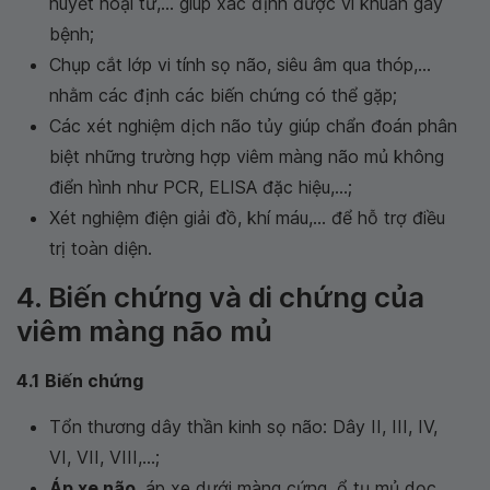
huyết hoại tử,... giúp xác định được vi khuẩn gây
bệnh;
Chụp cắt lớp vi tính sọ não, siêu âm qua thóp,...
nhằm các định các biến chứng có thể gặp;
Các xét nghiệm dịch não tủy giúp chẩn đoán phân
biệt những trường hợp viêm màng não mủ không
điển hình như PCR, ELISA đặc hiệu,...;
Xét nghiệm điện giải đồ, khí máu,... để hỗ trợ điều
trị toàn diện.
4. Biến chứng và di chứng của
viêm màng não mủ
4.1
Biến chứng
Tổn thương dây thần kinh sọ não: Dây II, III, IV,
VI, VII, VIII,...;
Áp xe não
, áp xe dưới màng cứng, ổ tụ mủ dọc