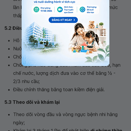
lần kiểm tra trước não tủy nên hạn chế đến mức
thấp nhất.
5.2 Điều trị hỗ trợ
Hỗ trợ hô hấp và tuần hoàn;
Nuôi dưỡng đầy đủ;
Chống co giật;
Chống phù não bằng cách nằm đầu cao 30o, hạn
chế nước, lượng dịch đưa vào cơ thể bằng 1⁄2 -
2/3 nhu cầu;
Điều chỉnh thăng bằng toan kiềm điện giải.
5.3 Theo dõi và khám lại
Theo dõi vòng đầu và vòng ngực bệnh nhi hằng
ngày;
Khám lại 3 tháng 1 lần để phát hiện
di chứng thần