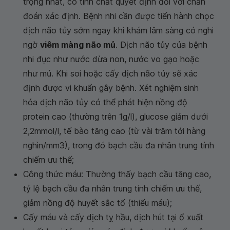
trọng nhất, có tính chất quyết định đối với chẩn
đoán xác định. Bệnh nhi cần được tiến hành chọc
dịch não tủy sớm ngay khi khám lâm sàng có nghi
ngờ
viêm màng não mủ
. Dịch não tủy của bệnh
nhi đục như nước dừa non, nước vo gạo hoặc
như mủ. Khi soi hoặc cấy dịch não tủy sẽ xác
định được vi khuẩn gây bệnh. Xét nghiệm sinh
hóa dịch não tủy có thể phát hiện nồng độ
protein cao (thường trên 1g/l), glucose giảm dưới
2,2mmol/l, tế bào tăng cao (từ vài trăm tới hàng
nghìn/mm3), trong đó bạch cầu đa nhân trung tính
chiếm ưu thế;
Công thức máu: Thường thấy bạch cầu tăng cao,
tỷ lệ bạch cầu đa nhân trung tính chiếm ưu thế,
giảm nồng độ huyết sắc tố (thiếu máu);
Cấy máu và cấy dịch tỵ hầu, dịch hút tại ổ xuất