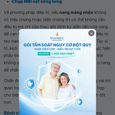
Chụp MRI cột sống lưng
.
Về phương pháp điều trị, nếu
nang màng nhện
không
có triệu chứng hoặc biến chứng thì có thể không cần
điều trị mà chỉ cần theo dõi định kỳ diễn tiến của nang
×
để can thiệp khi cần thiết. Hiện không có thuốc điều trị
teo nang mà chỉ có thể phẫu thuật cắt bỏ nang. Tùy vị
trí, kích thước của nang màng nhện mà có thể thực hiện
phẫu thuật hoặc không cần phẫu thuật. Cũng có thể
không phẫu thuật được mà chỉ can thiệp mở các u nang
để chất lỏng chảy ra, trộn với dịch não tủy.
Chẩn đoán viêm,
nang màng nhện
kịp thời đóng vai trò
quan trọng trong việc đưa ra hướng điều trị thích hợp
cho bệnh nhân, giúp bảo vệ sức khỏe người bệnh tốt
hơn.
Bệnh viện Đa khoa Quốc tế Vinmec
là một trong