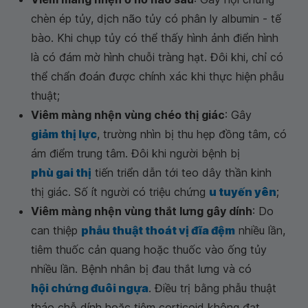
chèn ép tủy, dịch não tủy có phân ly albumin - tế
bào. Khi chụp tủy có thể thấy hình ảnh điển hình
là có đám mờ hình chuỗi tràng hạt. Đôi khi, chỉ có
thể chẩn đoán được chính xác khi thực hiện phẫu
thuật;
Viêm màng nhện vùng chéo thị giác
: Gây
giảm thị lực
, trường nhìn bị thu hẹp đồng tâm, có
ám điểm trung tâm. Đôi khi người bệnh bị
phù gai thị
tiến triển dẫn tới teo dây thần kinh
thị giác. Số ít người có triệu chứng
u tuyến yên
;
Viêm màng nhện vùng thắt lưng gây dính
: Do
can thiệp
phẫu thuật thoát vị đĩa đệm
nhiều lần,
tiêm thuốc cản quang hoặc thuốc vào ống tủy
nhiều lần. Bệnh nhân bị đau thắt lưng và có
hội chứng đuôi ngựa
. Điều trị bằng phẫu thuật
tháo chỗ dính hoặc tiêm corticoid không đạt