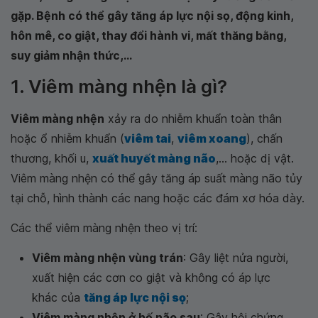
gặp. Bệnh có thể gây tăng áp lực nội sọ, động kinh,
hôn mê, co giật, thay đổi hành vi, mất thăng bằng,
suy giảm nhận thức,...
1. Viêm màng nhện là gì?
Viêm màng nhện
xảy ra do nhiễm khuẩn toàn thân
hoặc ổ nhiễm khuẩn (
viêm tai
,
viêm xoang
), chấn
thương, khối u,
xuất huyết màng não
,... hoặc dị vật.
Viêm màng nhện có thể gây tăng áp suất màng não tủy
tại chỗ, hình thành các nang hoặc các đám xơ hóa dày.
Các thể viêm màng nhện theo vị trí:
Viêm màng nhện vùng trán
: Gây liệt nửa người,
xuất hiện các cơn co giật và không có áp lực
khác của
tăng áp lực nội sọ
;
Viêm màng nhện ở hố não sau
: Gây hội chứng