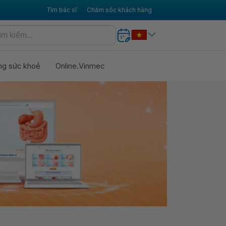
Tìm bác sĩ
Chăm sóc khách hàng
ng sức khoẻ
Online.Vinmec