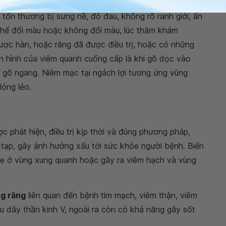
g tổn thương bị sưng nề, đỏ đau, không rõ ranh giới, ấn
thể đổi màu hoặc không đổi màu, lúc thăm khám
ợc hàn, hoặc răng đã được điều trị, hoặc có những
n hình của viêm quanh cuống cấp là khi gõ dọc vào
i gõ ngang. Niêm mạc tại ngách lợi tương ứng vùng
lỏng lẻo.
 phát hiện, điều trị kịp thời và đúng phương pháp,
tạp, gây ảnh hưởng xấu tới sức khỏe người bệnh. Biến
xe ở vùng xung quanh hoặc gây ra viêm hạch và vùng
g răng
liên quan đến bệnh tim mạch, viêm thận, viêm
 dây thần kinh V, ngoài ra còn có khả năng gây sốt