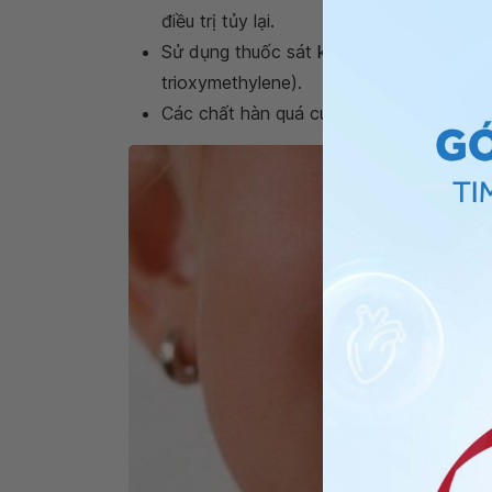
điều trị tủy lại.
Sử dụng thuốc sát khuẩn quá mạnh hoặc 
trioxymethylene).
Các chất hàn quá cuống là vị trí cho vi kh