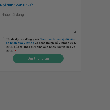
Nội dung cần tư vấn
Tôi đã đọc và đồng ý với
Chính sách bảo vệ dữ liệu
cá nhân của Vinmec
và chấp thuận để Vinmec xử lý
DLCN của tôi theo quy định của pháp luật về bảo vệ
DLCN.
*
Gửi thông tin