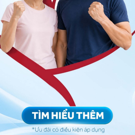
có thể bắt nguồn từ thói quen nghiến răng
viêm quanh cuống răng
h nhân thường có biểu hiện mệt mỏi, sốt cao ≥ 38 ̊C,
 lưỡi bẩn, đôi khi có phản ứng hạch ở vùng dưới hàm
tự nhiên, liên tục, nghiêm trọng, lan lên vùng nửa đầu.
 giảm khi dùng thuốc giảm đau, bệnh nhân có thể xác
rước khi cắn làm bệnh nhân bị đau, không dám nhai.