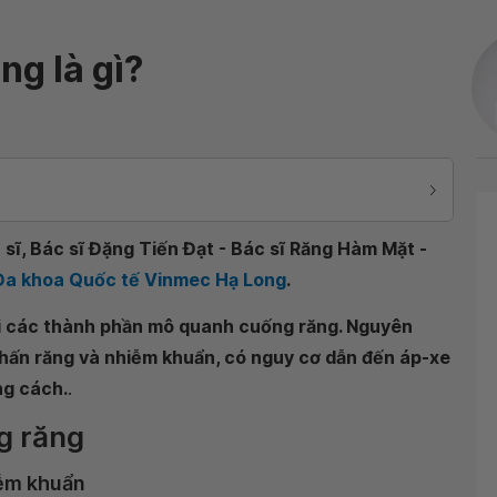
g là gì?
sĩ, Bác sĩ Đặng Tiến Đạt - Bác sĩ Răng Hàm Mặt -
 Đa khoa Quốc tế Vinmec Hạ Long
.
ại các thành phần mô quanh cuống răng. Nguyên
chấn răng và nhiễm khuẩn, có nguy cơ dẫn đến áp-xe
ng cách.
.
g răng
iễm khuẩn