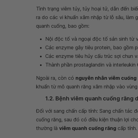
Tình trạng viêm tủy, tủy hoại tử, dẫn đến b
ra do các vi khuẩn xâm nhập từ lỗ sâu, làm 
quanh cuống, bao gồm:
Nội độc tố và ngoại độc tố sản sinh từ v
Các enzyme gây tiêu protein, bao gồm ph
Các enzyme tiêu hủy cấu trúc sợi chun v
Thành phần prostaglandin và interleukin 
Ngoài ra, còn có
nguyên nhân viêm cuống 
khuẩn từ mô quanh răng xâm nhập vào vùng
1.2. Bệnh viêm quanh cuống răng 
Đối với sang chấn cấp tính: Sang chấn tác 
cuống răng, sau đó có điều kiện thuận lợi c
thường là
viêm quanh cuống răng
cấp tính.