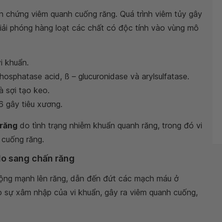
iến chứng viêm quanh cuống răng. Quá trình viêm tủy gây
giải phóng hàng loạt các chất có độc tính vào vùng mô
i khuẩn.
osphatase acid, ß – glucuronidase và arylsulfatase.
à sợi tạo keo.
6 gây tiêu xương.
răng
do tình trạng nhiễm khuẩn quanh răng, trong đó vi
 cuống răng.
do sang chấn răng
động mạnh lên răng, dẫn đến đứt các mạch máu ở
ho sự xâm nhập của vi khuẩn, gây ra viêm quanh cuống,