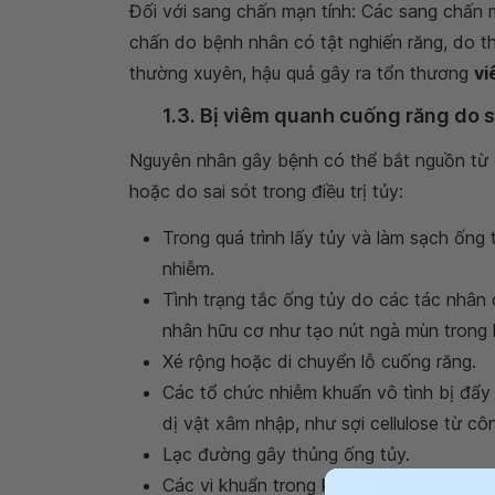
Đối với sang chấn mạn tính: Các sang chấn
chấn do bệnh nhân có tật nghiến răng, do thói
thường xuyên, hậu quả gây ra tổn thương
vi
1.3. Bị viêm quanh cuống răng do sa
Nguyên nhân gây bệnh có thể bắt nguồn từ 
hoặc do sai sót trong điều trị tủy:
Trong quá trình lấy tủy và làm sạch ống 
nhiễm.
Tình trạng tắc ống tủy do các tác nhân
nhân hữu cơ như tạo nút ngà mùn trong 
Xé rộng hoặc di chuyển lỗ cuống răng.
Các tổ chức nhiễm khuẩn vô tình bị đẩy 
dị vật xâm nhập, như sợi cellulose từ côn 
Lạc đường gây thủng ống tủy.
Các vi khuẩn trong khoang tủy gây tác đ