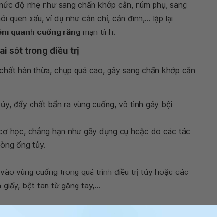
 mức độ nhẹ như sang chấn khớp cắn, núm phụ, sang
 quen xấu, ví dụ như cắn chỉ, cắn đinh,... lặp lại
êm quanh cuống răng
mạn tính.
i sót trong điều trị
chất hàn thừa, chụp quá cao, gây sang chấn khớp cắn
tủy, đẩy chất bẩn ra vùng cuống, vô tình gây bội
 cơ học, chẳng hạn như gãy dụng cụ hoặc do các tác
lòng ống tủy.
vào vùng cuống trong quá trình điều trị tủy hoặc các
giấy, bột tan từ găng tay,...
ộng kháng lại các chất sát trùng ống tủy ở các răng