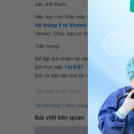
các nhà thuốc.
Nếu bạn còn thắc mắc về
viêm mũi dị ứng 
Hệ thống Y tế Vinmec
để kiểm tra và tư vấ
Vinmec. Chúc bạn có thật nhiều sức khỏe.
Trân trọng!
Để đặt lịch khám tại viện, Quý khách vui lò
lịch trực tiếp
TẠI ĐÂY
. Tải và đặt lịch khám
lịch và đặt hẹn mọi lúc mọi nơi ngay trên ứn
Cập nhật: 22-07-2024
Tai mũi họng
Viêm xoang trán
Viêm mũi vận m
Bài viết liên quan