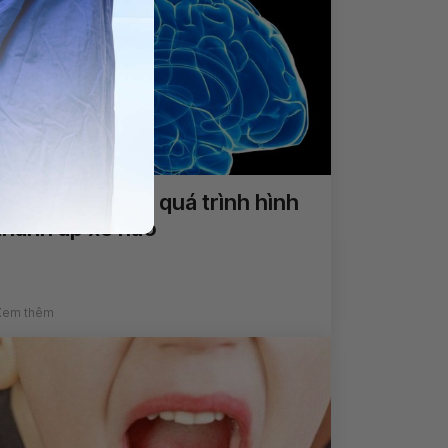
Các nguy cơ và quá trình hình
thành áp xe não
Xem thêm