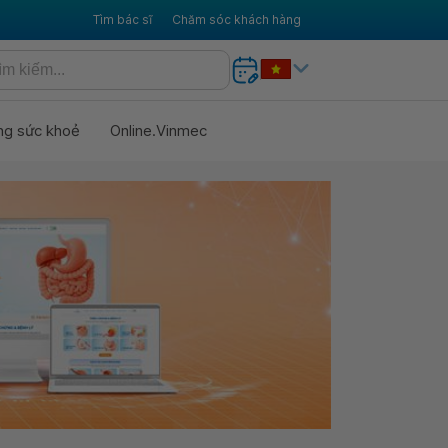
Tìm bác sĩ
Chăm sóc khách hàng
ng sức khoẻ
Online.Vinmec