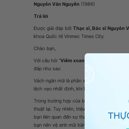
Nguyễn Văn Nguyên
(1986)
Trả lời
Được giải đáp bởi
Thạc sĩ, Bác sĩ Nguyễn 
khoa Quốc tế Vinmec Times City.
Chào bạn,
Với câu hỏi “
Viêm xoang trán kèm viêm mũi 
đáp như sau:
Vách ngăn mũi là phần xương và sụn hợp nhấ
lệch vẹo nhất định, khi không gây ngạt tắc 
Trong trường hợp của bạn đã được chỉnh sửa
thuật lại. Tuy nhiên, triệu chứng của bạn th
bạn liên quan đến sự thay đổi nhiệt độ, độ 
bạn nên vệ sinh mũi bằng nước muối hàng ngà