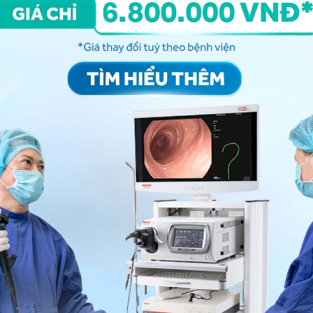
hay tái phát
, bạn có thể đến bệnh viện thuộc
n thêm. Cảm ơn bạn đã tin tưởng và gửi câu hỏi đến
ng bấm số
HOTLINE
, đặt mua
GÓI DỊCH VỤ
hoặc đặt
 tự động trên ứng dụng My Vinmec để quản lý, theo dõi
g dụng.
Chia sẻ
ạch
QnA
Viêm mũi dị ứng