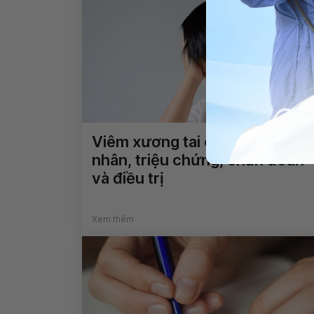
Viêm xương tai chũm: Nguyên
nhân, triệu chứng, chẩn đoán
và điều trị
Xem thêm