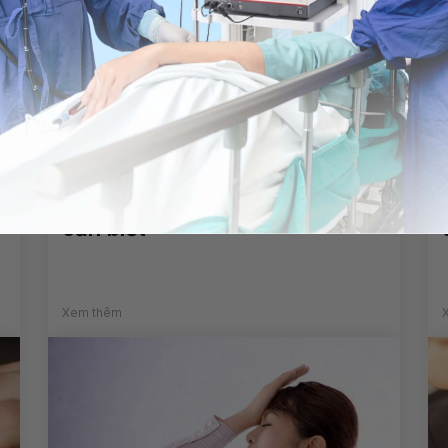
Viêm xoang trán: Những điều
cần biết
Xem thêm