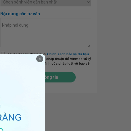
Nội dung cần tư vấn
Tôi đã đọc và đồng ý với
Chính sách bảo vệ dữ liệu
×
cá nhân của Vinmec
và chấp thuận để Vinmec xử lý
DLCN của tôi theo quy định của pháp luật về bảo vệ
DLCN.
*
Gửi thông tin