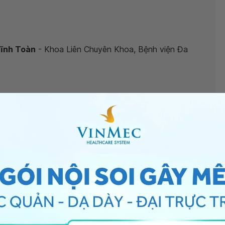
Vĩnh Toàn
- Khoa Liên Chuyên Khoa, Bệnh viện Đa
dị ứng hay tái phát phải làm sao?
”, bác sĩ xin giải
t để chia hốc mũi hai bên. Thông thường luôn có sự
mũi,
viêm xoang
thì không có chỉ định phẫu thuật.
 rất hiếm khi nó lệch vẹo nhiều đến mức cần phẫu
ường xuất hiện khi mùa đông tới có nghĩa là bệnh của
ẩm, thường liên quan đến yếu tố
viêm mũi vận mạch
,
y, xịt vào mũi các loại gel chống khô mũi có bán tại