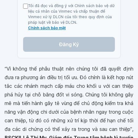
Tôi đã đọc và đồng ý với Chính sách bảo vệ dữ
liệu cá nhân của Vinmec và chấp thuận để
Vinmec xử lý DLCN của tôi theo quy định của
pháp luật về bảo vệ DLCN.
Chính sách bảo mật
Đăng Ký
“Vì không thể phẫu thuật nên chúng tôi đã quyết định
đưa ra phương án điều trị tối ưu. Đó chính là kết hợp nút
tắc các nhánh mạch cấp máu cho khối u với can thiệp
phá hủy tại chỗ bằng đốt vi sóng. Chúng tôi không gây
mê mà tiến hành gây tê vùng để chủ động kiểm tra khả
năng vận động chi dưới của bệnh nhân ngay trong cuộc
can thiệp, từ đó có những xử trí kịp thời để hạn chế tối
đa các di chứng có thể xảy ra trong và sau can thiệp”
,
BSCKII. Lê Thị My
,
Giám đốc Trung tâm bệnh lý tuyến