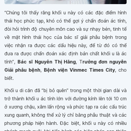
“Chúng tôi thấy rằng khối u này có các đặc điểm hình
thái học phức tạp, khó có thể gợi ý chẩn đoán ác tính,
đòi hỏi trình độ chuyên môn cao và sự nhạy bén, tinh tế
về mặt hình thái học của bác sĩ giải phẫu bệnh trong
việc nhận ra được các dấu hiệu này, để từ đó có thể
đưa ra được chẩn đoán xác định bản chất khối u là ác
tính”
,
Bác sĩ Nguyễn Thị Hằng
, T
rưởng đơn nguyên
Giải phẫu bệnh
,
Bệnh viện Vinmec Times City
, cho
biết.
Khối u di căn đã “bị bỏ quên” trong một thời gian dài và
trở thành khối u ác tính lớn với đường kính lên tới 10 cm
ở xương chậu, xâm lấn rộng và phức tạp ra các cấu trúc
xung quanh, không thể xử lý chỉ bằng phẫu thuật và các
phương pháp hiện hành. Đặc biệt, khối u này có nhiều