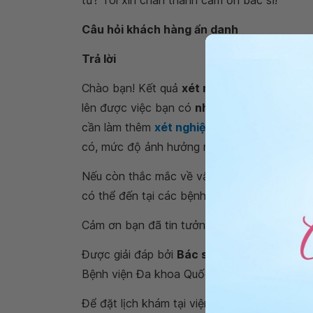
tử? Tôi xin chân thành cảm ơn bác sĩ!
Câu hỏi khách hàng ẩn danh
Trả lời
Chào bạn! Kết quả
xét nghiệm CMV IgG dư
lên được việc bạn có
nhiễm virus
hay không.
cần làm thêm
xét nghiệm IgM
. Nếu trường h
có, mức độ ảnh hưởng như thế nào thì tùy t
Nếu còn thắc mắc về vấn đề “
xét nghiệm C
có thể đến tại các bệnh viện thuộc
Hệ thốn
Cảm ơn bạn đã tin tưởng Vinmec. Trân trọng
Được giải đáp bởi
Bác sĩ chuyên khoa I Tô
Bệnh viện Đa khoa Quốc tế Vinmec Times ci
Để đặt lịch khám tại viện, Quý khách vui lò