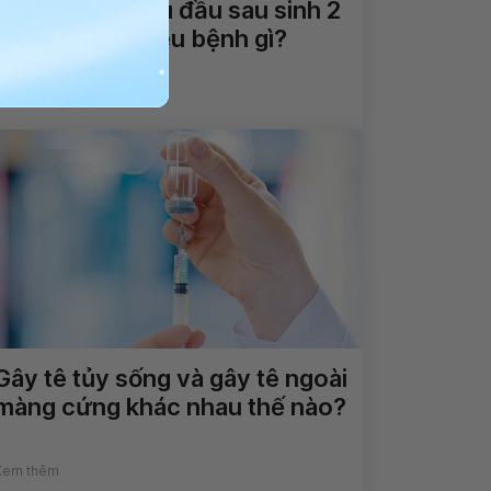
Chóng mặt, đau đầu sau sinh 2
tháng là dấu hiệu bệnh gì?
Xem thêm
Gây tê tủy sống và gây tê ngoài
màng cứng khác nhau thế nào?
Xem thêm