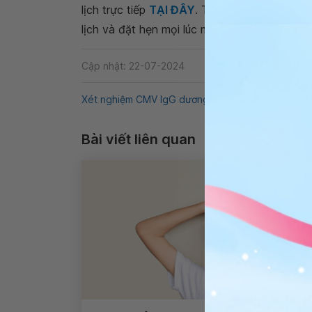
lịch trực tiếp
TẠI ĐÂY
. Tải và đặt lịch khám
lịch và đặt hẹn mọi lúc mọi nơi ngay trên ứn
Cập nhật: 22-07-2024
Xét nghiệm CMV IgG dương tính
QnA
CMV
V
Bài viết liên quan