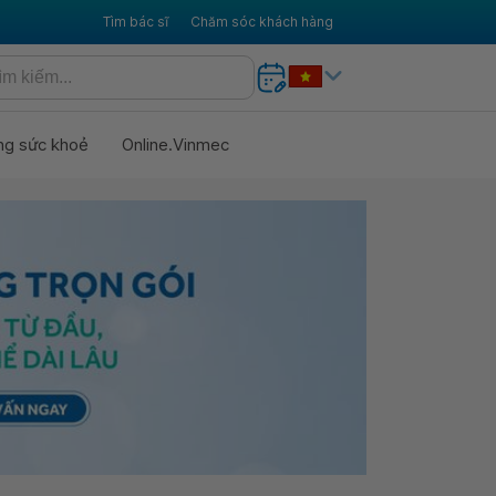
Tìm bác sĩ
Chăm sóc khách hàng
ng sức khoẻ
Online.Vinmec