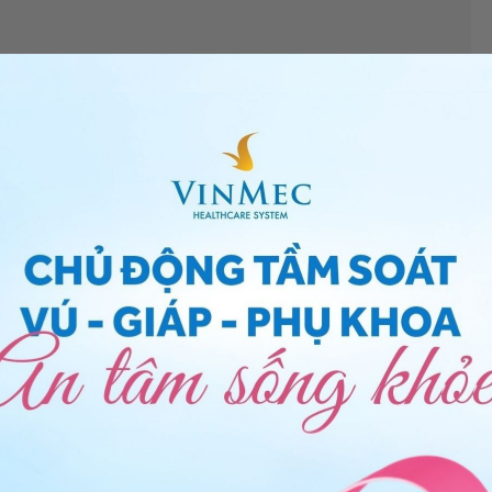
ơng tính
mà không làm xét nghiệm IgM thì không nói
 Vì vậy, muốn biết bạn có nhiễm virus hay không thì
ợp nhiễm virus thì khả năng gây ảnh hưởng đến thai là
huộc từng trường hợp bạn nhé.
MV IgG dương tính có phải đang nhiễm virus?
” Bạn
g Y tế Vinmec
để bác sĩ tư vấn cụ thể hơn.
!
 Thị Thanh Hương -
Bác sĩ Sản phụ khoa - Khoa Sản -
ty.
ng bấm số
HOTLINE
, đặt mua
GÓI DỊCH VỤ
hoặc đặt