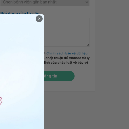
Nội dung cần tư vấn
×
Tôi đã đọc và đồng ý với
Chính sách bảo vệ dữ liệu
cá nhân của Vinmec
và chấp thuận để Vinmec xử lý
DLCN của tôi theo quy định của pháp luật về bảo vệ
DLCN.
*
Gửi thông tin