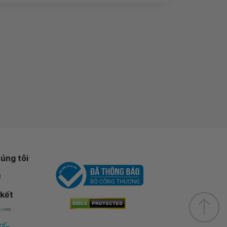
úng tôi
 kết