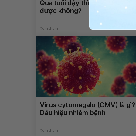
Qua tuổi dậy thì có cao lên
được không?
Xem thêm
Virus cytomegalo (CMV) là gì?
Dấu hiệu nhiễm bệnh
Xem thêm