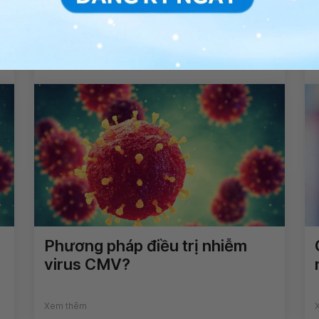
Chẩn đoán và điều trị nhiễm
virus cytomegalo (CMV)
Xem thêm
Phương pháp điều trị nhiễm
virus CMV?
Xem thêm