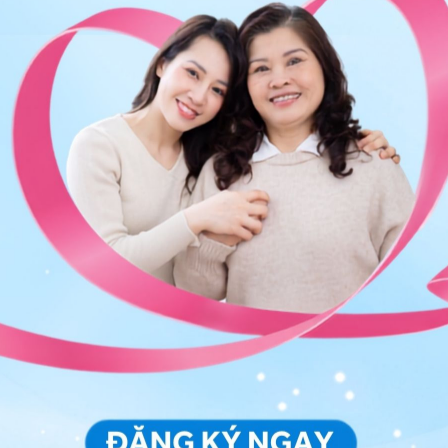
 tự động trên ứng dụng My Vinmec để quản lý, theo dõi
g dụng.
Chia sẻ
irus CMV
Xét nghiệm CMV
Sản khoa