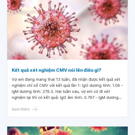
Kết quả xét nghiệm CMV nói lên điều gì?
Vợ em đang mang thai 13 tuần, đã nhận được kết quả xét
nghiệm chỉ số CMV với kết quả lần 1: IgG dương tính: 1.06 -
IgM dương tính: 279.3. Hai tuần sau, vợ em có đi xét
nghiệm lại thì có kết quả: IgG âm tính: 0.797 - IgM dương
tính: 259.7. Bác sĩ cho em hỏi, kết quả xét nghiệm CMV nói
lên điều gì?
Xem thêm