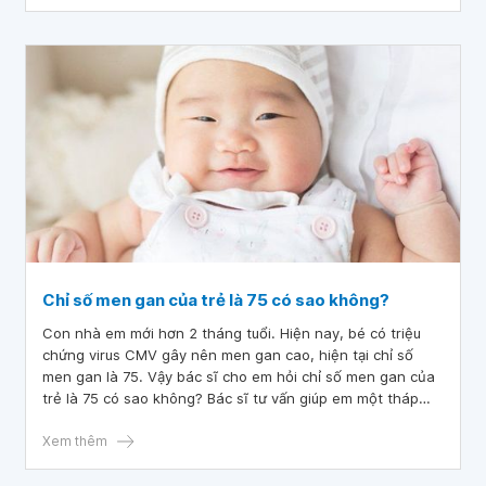
Chỉ số men gan của trẻ là 75 có sao không?
Con nhà em mới hơn 2 tháng tuổi. Hiện nay, bé có triệu
chứng virus CMV gây nên men gan cao, hiện tại chỉ số
men gan là 75. Vậy bác sĩ cho em hỏi chỉ số men gan của
trẻ là 75 có sao không? Bác sĩ tư vấn giúp em một tháp
dinh dưỡng cần thiết để cho mẹ và bé sử dụng được
không
Xem thêm