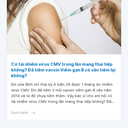
Có tái nhiễm virus CMV trong lần mang thai tiếp
không? Đã tiêm vacxin Viêm gan B có cần tiêm lại
không?
Em vừa đình chỉ thai kỳ ở tuần 29 được 1 tháng do nhiễm
virus CMV. Em đã tiêm 3 mũi vacxin viêm gan B vào năm
2014 và từ đó chưa tiêm thêm. Vậy bác sĩ cho em hỏi có
tái nhiễm virus CMV trong lần mang thai tiếp không? Đã
tiêm vacxin Viêm gan B có cần tiêm lại không? Em cảm ơn
bác sĩ ạ!
Xem thêm