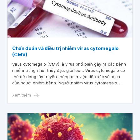
Chẩn đoán và điều trị nhiễm virus cytomegalo
(CMV)
Virus cytomegalo (CMV) là virus phổ biến gây ra các bệnh
nhiễm trùng như: thủy đậu, giời leo... Virus cytomegalo có
thể dễ dàng lây truyền thông qua việc tiếp xúc với dịch
của người nhiễm bệnh. Người nhiễm virus cytomegalo
thường không có biểu hiện gì, do đó, những người có nguy
cơ cao nhiễm bệnh cần chủ động đi khám, xét nghiệm
Xem thêm
CMV để chẩn đoán và kịp thời điều trị.