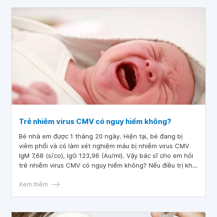
Trẻ nhiễm virus CMV có nguy hiểm không?
Bé nhà em được 1 tháng 20 ngày. Hiện tại, bé đang bị
viêm phổi và có làm xét nghiệm máu bị nhiễm virus CMV
IgM 7,68 (s/co), IgG 123,96 (Au/ml). Vậy bác sĩ cho em hỏi
trẻ nhiễm virus CMV có nguy hiểm không? Nếu điều trị khỏi
có ảnh hưởng sức khỏe sau này không? Em cảm ơn bác sĩ.
Xem thêm