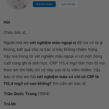
Đặt lịch khám
Xem chi tiết
Hỏi
Chào bác sĩ,
Người nhà em
xét nghiệm máu ngoại vi
để coi có bị gì
không, kết quả cho ra bác sĩ kêu không nhiễm trùng.
Vậy mà trong tờ xét nghiệm máu ngoại vi có một dòng
cuối cùng ghi là sinh học: CRP 115,4 mg/l (lớn hơn 6) mà
theo em tìm hiểu chỉ số này cao là bị viêm nhiễm. Vậy
bác sĩ cho em hỏi
xét nghiệm máu có chỉ số CRP là
115,4 mg/l có sao không?
Em cảm ơn bác sĩ.
Trần Quốc Trung
(1994)
Trả lời