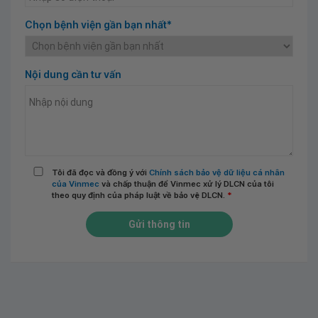
Chọn bệnh viện gần bạn nhất*
Nội dung cần tư vấn
Tôi đã đọc và đồng ý với
Chính sách bảo vệ dữ liệu cá nhân
của Vinmec
và chấp thuận để Vinmec xử lý DLCN của tôi
theo quy định của pháp luật về bảo vệ DLCN.
*
Gửi thông tin