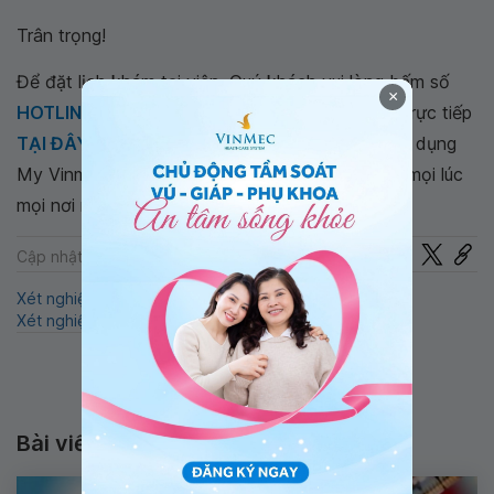
Trân trọng!
Để đặt lịch khám tại viện, Quý khách vui lòng bấm số
×
HOTLINE
, đặt mua
GÓI DỊCH VỤ
hoặc đặt lịch trực tiếp
TẠI ĐÂY
. Tải và đặt lịch khám tự động trên ứng dụng
My Vinmec để quản lý, theo dõi lịch và đặt hẹn mọi lúc
mọi nơi ngay trên ứng dụng.
Chia sẻ
Cập nhật: 22-07-2024
Xét nghiệm
QnA
xét nghiệm CRP
Xét nghiệm máu ngoại vi
Nồng độ CRP cao
Bài viết liên quan