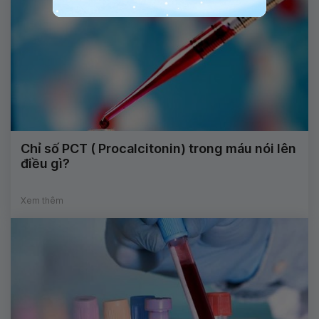
Chỉ số PCT ( Procalcitonin) trong máu nói lên
điều gì?
Xem thêm