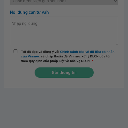
Nội dung cần tư vấn
Tôi đã đọc và đồng ý với
Chính sách bảo vệ dữ liệu cá nhân
của Vinmec
và chấp thuận để Vinmec xử lý DLCN của tôi
theo quy định của pháp luật về bảo vệ DLCN.
*
Gửi thông tin