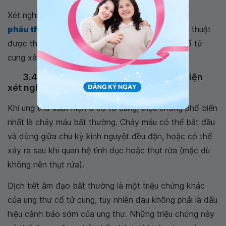
Xét nghiệm Pap Smear có thể được dừng lại sau
phẫu thuật cắt tử cung
hoàn toàn trừ khi phẫu thuật
được thực hiện đối với người bệnh có ung thư cổ tử
cung xâm lấn hoặc loại ung thư tử cung khác,
3.4 Những triệu chứng nào cần thực hiện
xét nghiệm Pap Smears?
Khi ung thư xuất hiện ở cổ tử cung, triệu chứng phổ biến
nhất là chảy máu bất thường. Chảy máu có thể bắt đầu
và dừng giữa chu kỳ kinh nguyệt đều đặn, hoặc có thể
xảy ra sau khi quan hệ tình dục hoặc thụt rửa (mặc dù
không nên thụt rửa).
Dịch tiết âm đạo bất thường là một triệu chứng khác
của ung thư cổ tử cung, tuy nhiên đau không phải là dấu
hiệu cảnh báo sớm của ung thư. Những triệu chứng này