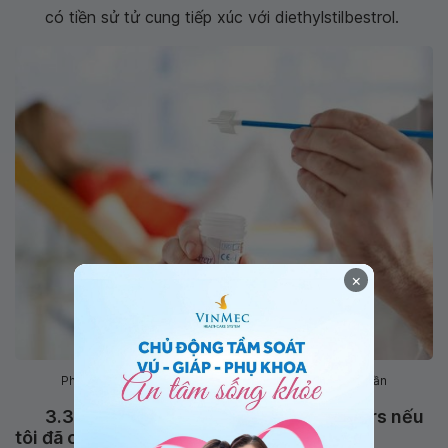
có tiền sử tử cung tiếp xúc với diethylstilbestrol.
×
Phụ nữ mãn kinh nên xét nghiệm Pap Smear 3 năm/ 1 lần
3.3 Có cần phải xét nghiệm Pap Smears nếu
tôi đã cắt bỏ tử cung?