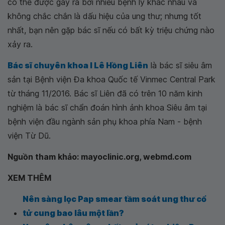
có thể được gây ra bởi nhiều bệnh lý khác nhau và
không chắc chắn là dấu hiệu của ung thư; nhưng tốt
nhất, bạn nên gặp bác sĩ nếu có bất kỳ triệu chứng nào
xảy ra.
Bác sĩ chuyên khoa I Lê Hồng Liên
là bác sĩ siêu âm
sản tại Bệnh viện Đa khoa Quốc tế Vinmec Central Park
từ tháng 11/2016. Bác sĩ Liên đã có trên 10 năm kinh
nghiệm là bác sĩ chẩn đoán hình ảnh khoa Siêu âm tại
bệnh viện đầu ngành sản phụ khoa phía Nam - bệnh
viện Từ Dũ.
Nguồn tham khảo: mayoclinic.org, webmd.com
XEM THÊM
Nên sàng lọc Pap smear tầm soát ung thư cổ
tử cung bao lâu một lần?