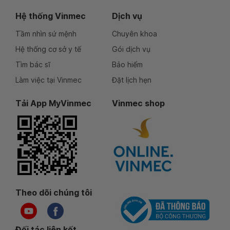
Hệ thống Vinmec
Dịch vụ
Tầm nhìn sứ mệnh
Chuyên khoa
Hệ thống cơ sở y tế
Gói dịch vụ
Tìm bác sĩ
Bảo hiểm
Làm việc tại Vinmec
Đặt lịch hẹn
Tải App MyVinmec
Vinmec shop
Theo dõi chúng tôi
Đối tác liên kết