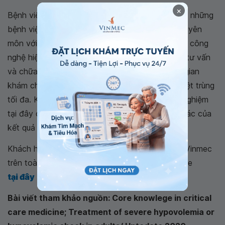
×
Bệnh viện Đa khoa Quốc tế Vinmec là một trong những
bệnh viện không những đảm bảo chất lượng chuyên
môn với đội ngũ y bác sĩ, hệ thống trang thiết bị công
nghệ hiện đại mà còn nổi bật với dịch vụ khám, tư vấn
và chữa bệnh toàn diện, chuyên nghiệp; không gian
khám chữa bệnh văn minh, lịch sự, an toàn và tiệt trùng
tối đa. Khách hàng khi chọn thực hiện các xét nghiệm
tại đây có thể hoàn toàn yên tâm về độ chính xác của
kết quả xét nghiệm.
Khách hàng có thể trực tiếp đến hệ thống Y tế Vinmec
trên toàn quốc để thăm khám hoặc liên hệ hotline
tại đây
để được hỗ trợ.
Bài viết tham khảo nguồn: Core knowlege in critical
care medicine; Treatment of severe hypovolemia or