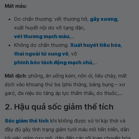
Mất máu
:
Do chấn thương: vết thương hở,
gãy xương
,
xuất huyết nội do vỡ tạng đặc,
vết thương mạch máu
,...
Không do chấn thương:
Xuất huyết tiêu hóa
,
thai ngoài tử cung vỡ
, vỡ
phình bóc tách động mạch chủ
,...
Mất dịch
: phỏng, ăn uống kém, nôn ói, tiêu chảy, mất
dịch vào khoang thứ ba (phù thũng, báng bụng – xơ
gan), đa niệu do tăng áp lực thẩm thấu, do thuốc,...
2. Hậu quả sốc giảm thể tích
Sốc giảm thể tích
khi không được xử trí kịp thời và
đầy đủ gây tình trạng giảm tưới máu mô tiến triển, dẫn
tới việc giảm oxy mô, dẫn đến các rối loạn chuyển hóa