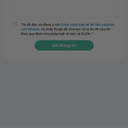
Tôi đã đọc và đồng ý với
Chính sách bảo vệ dữ liệu cá nhân
của Vinmec
và chấp thuận để Vinmec xử lý DLCN của tôi
theo quy định của pháp luật về bảo vệ DLCN.
*
Gửi thông tin