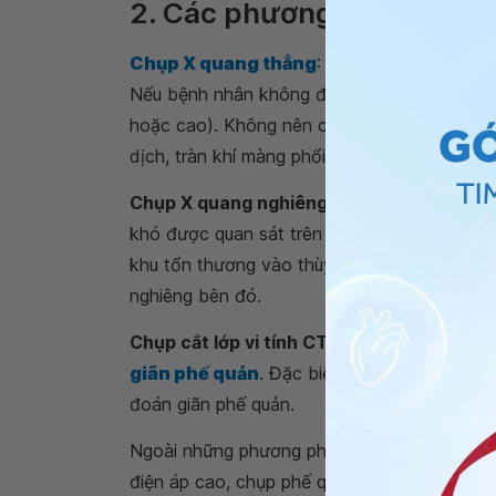
2. Các phương pháp X Qu
Chụp X quang thẳng
: Bệnh nhân được hướ
Nếu bệnh nhân không đứng được thì có thể c
hoặc cao). Không nên chụp ở tư thế nằm vì 
dịch, tràn khí màng phổi.
Chụp X quang nghiêng
: Thường được áp dụ
khó được quan sát trên phim thẳng. Mục đích
khu tổn thương vào thùy và phân thùy phổi.
nghiêng bên đó.
Chụp cắt lớp vi tính CT
: Là phương pháp đặ
giãn phế quản
. Đặc biệt chụp cắt lớp vi tí
đoán giãn phế quản.
Ngoài những phương pháp trên còn một số
điện áp cao, chụp phế quản có bơm cản quang