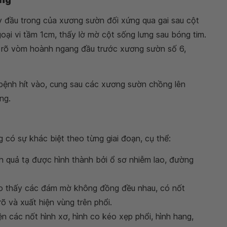
 đầu trong của xương sườn đối xứng qua gai sau cột
ại vi tầm 1cm, thấy lờ mờ cột sống lưng sau bóng tim.
y rõ vòm hoành ngang đầu trước xương sườn số 6,
bệnh hít vào, cung sau các xương sườn chồng lên
ng.
g có sự khác biệt theo từng giai đoạn, cụ thể:
nh quả tạ được hình thành bởi ổ sơ nhiễm lao, đường
ho thấy các đám mờ không đồng đều nhau, có nốt
õ và xuất hiện vùng trên phổi.
ện các nốt hình xơ, hình co kéo xẹp phổi, hình hang,