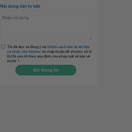
Nội dung cần tư vấn
Tôi đã đọc và đồng ý với
Chính sách bảo vệ dữ liệu
cá nhân của Vinmec
và chấp thuận để Vinmec xử lý
DLCN của tôi theo quy định của pháp luật về bảo vệ
DLCN.
*
Gửi thông tin