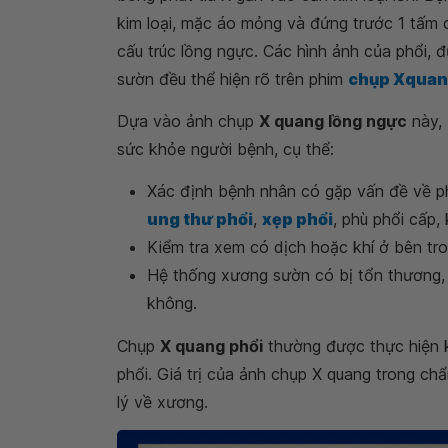
kim loại, mặc áo mỏng và đứng trước 1 tấm c
cấu trúc lồng ngực. Các hình ảnh của phổi,
sườn đều thể hiện rõ trên phim
chụp Xqua
Dựa vào ảnh chụp
X quang lồng ngực
này, 
sức khỏe người bệnh, cụ thể:
Xác định bệnh nhân có gặp vấn đề về 
ung thư phổi
,
xẹp phổi
, phù phổi cấp, 
Kiểm tra xem có dịch hoặc khí ở bên tr
Hệ thống xương sườn có bị tổn thương,
không.
Chụp
X quang phổi
thường được thực hiện k
phổi. Giá trị của ảnh chụp X quang trong c
lý về xương.