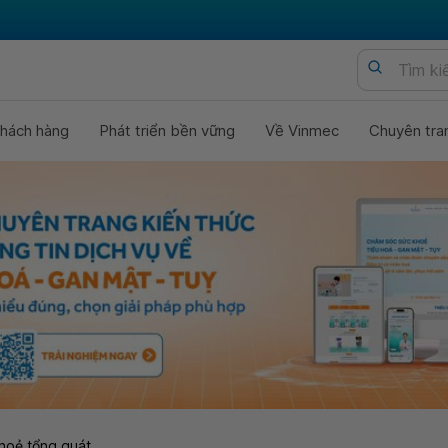
hách hàng
Phát triển bền vững
Về Vinmec
Chuyên tra
hoẻ tổng quát