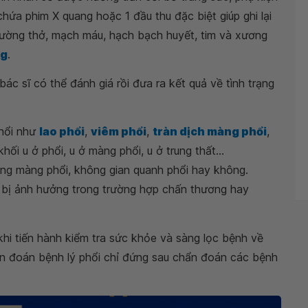
hứa phim X quang hoặc 1 đầu thu đặc biệt giúp ghi lại
 đường thở, mạch máu, hạch bạch huyết, tim và xương
ng
.
bác sĩ có thể đánh giá rồi đưa ra kết quả về tình trạng
phổi như
lao phổi
,
viêm phổi
,
tràn dịch màng phổi
,
khối u ở phổi, u ở màng phổi, u ở trung thất...
ong màng phổi, không gian quanh phổi hay không.
 bị ảnh hưởng trong trường hợp chấn thương hay
hi tiến hành kiểm tra sức khỏe và sàng lọc bệnh về
hẩn đoán bệnh lý phổi chỉ đứng sau chẩn đoán các bệnh