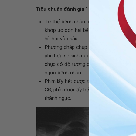
Tiêu chuẩn đánh giá 1 phim X quang phổi 
Tư thế bệnh nhân phù hợp
: Bệnh nhân d
khớp ức đòn hai bên cân đối, 2 xương bả
hít hơi vào sâu.
Phương pháp chụp phù hợp
: Về cơ sở v
phù hợp sẽ sinh ra dòng tia X có cường 
chụp có độ tương phản tốt, không đen h
ngực bệnh nhân.
P
him lấy hết được trường phổi, không hụ
C6, phía dưới lấy hết 2 vòm hoành, hai
thành ngực.