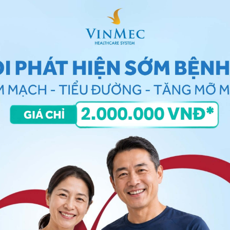
ang lồng ngực
ng dẫn chụp ở tư thế đứng theo chiều sau - trước.
hụp ở tư thế Fowler (tư thế thấp, bán chuẩn, chuẩn
sẽ gây khó khăn trong việc chẩn đoán tình trạng tràn
ng để làm rõ những tổn thương nghi ngờ có dạng khối
 của chụp nghiêng là để phân vùng trung thất, định
 Nếu nghi ngờ có tổn thương ở bên nào thì chụp
c biệt hữu hiệu giúp chẩn đoán u phổi,
u trung thất
và
nh với độ phân giải cao (HRCT) rất có giá trị trong chẩn
 phương pháp chụp
X quang lồng ngực
khác như chụp
... tuy nhiên hiện ít được áp dụng.