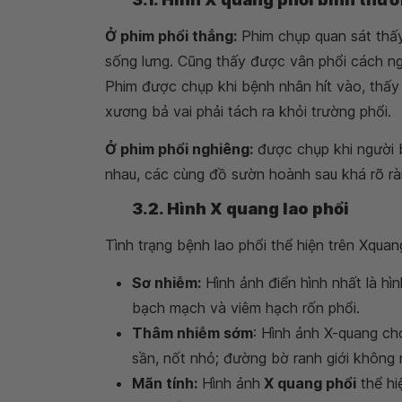
Ở phim phổi thẳng:
Phim chụp quan sát thấy
sống lưng. Cũng thấy được vân phổi cách ngo
Phim được chụp khi bệnh nhân hít vào, thấ
xương bả vai phải tách ra khỏi trường phổi.
Ở phim phổi nghiêng:
được chụp khi người 
nhau, các cùng đồ sườn hoành sau khá rõ rà
3.2. Hình X quang lao phổi
Tình trạng bệnh lao phổi thể hiện trên Xquan
Sơ nhiễm:
Hình ảnh điển hình nhất là hì
bạch mạch và viêm hạch rốn phổi.
Thâm nhiễm sớm
: Hình ảnh X-quang c
sần, nốt nhỏ; đường bờ ranh giới không r
Mãn tính:
Hình ảnh
X quang phổi
thể hi