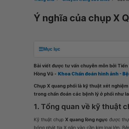
Ý nghĩa của chụp X 
☰
Mục lục
Bài viết được tư vấn chuyên môn bởi Tiến s
Hồng Vũ -
Khoa Chẩn đoán hình ảnh - Bệ
Chụp X quang phổi là kỹ thuật xét nghiệm 
trong chẩn đoán các bệnh lý ở phổi như lao
1. Tổng quan về kỹ thuật 
Kỹ thuật chụp
X quang lồng ngực
được thực
bóng phát tia X gắn vào cần kim loại lớn. B