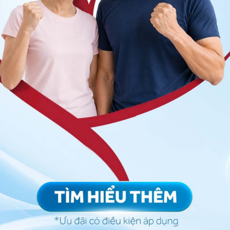
đẹp
áng đứng cân đối, không vẹo, lệch. Ở trên phim thấy
 vai ra ngoài trường phổi. Ảnh chụp khi bệnh nhân
ật chất, điện áp KV và mA nếu đặt vào bóng X quang
độ vừa phải, không quá non hoặc quá già giúp phim
oặc trắng quá, từ đó thấy được bóng 3, 4 đốt sống
t lệch
: Ảnh chụp phía trên phải lấy hết đốt sống cổ
 bên căn chụp hết khung xương sườn và phần mềm ở