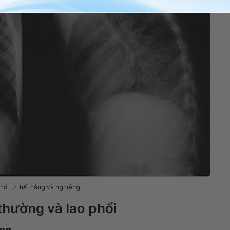
hổi tư thế thẳng và nghiêng
thường và lao phổi
ờng