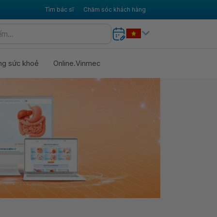
Tìm bác sĩ
Chăm sóc khách hàng
ng sức khoẻ
Online.Vinmec