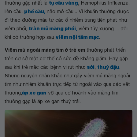
thường gặp nhất là
tụ cầu vàng
, Hemophilus Influenza,
liên cầu,
phế cầu,
não mô cầu... Vi khuẩn thường được
đi theo đường máu từ các ổ nhiễm trùng tiên phát như
viêm phổi,
tràn mủ màng phổi,
viêm tủy xương ... đôi
khi có trường hợp sau
viêm nội tâm mạc
.
Viêm mủ ngoài màng tim ở trẻ em
thường phát triển
trên cơ sở một cơ thể có sức đề kháng giảm. Hay gặp
sau khi trẻ mắc các bệnh vi rút như:
sởi
,
thuỷ đậu
.
Những nguyên nhân khác như gây viêm mủ màng ngoài
tim như nhiễm khuẩn trực tiếp từ ngoài vào qua các vết
thương,
áp xe gan
vỡ qua cơ hoành vào màng tim,
thường gặp là áp xe gan thuỳ trái.