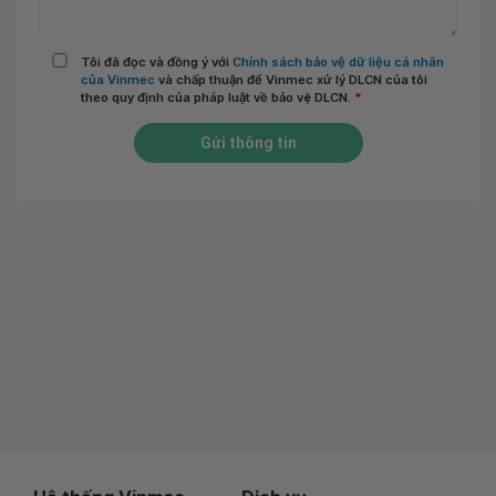
Tôi đã đọc và đồng ý với
Chính sách bảo vệ dữ liệu cá nhân
của Vinmec
và chấp thuận để Vinmec xử lý DLCN của tôi
theo quy định của pháp luật về bảo vệ DLCN.
*
Gửi thông tin