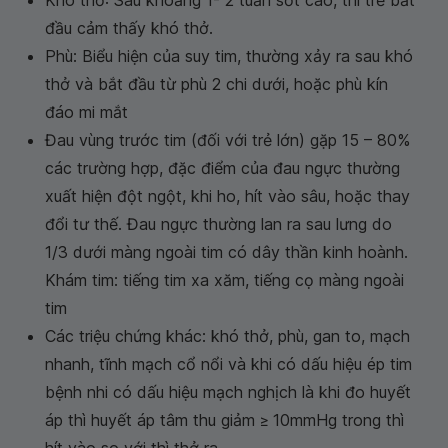
Khó thở: Sau khoảng 1- 2 tuần sốt cao, thì trẻ bắt
đầu cảm thấy khó thở.
Phù: Biểu hiện của suy tim, thường xảy ra sau khó
thở và bắt đầu từ phù 2 chi dưới, hoặc phù kín
đáo mi mắt
Đau vùng trước tim (đối với trẻ lớn) gặp 15 – 80%
các trường hợp, đặc điểm của đau ngực thường
xuất hiện đột ngột, khi ho, hít vào sâu, hoặc thay
đổi tư thế. Đau ngực thường lan ra sau lưng do
1/3 dưới màng ngoài tim có dây thần kinh hoành.
Khám tim: tiếng tim xa xăm, tiếng cọ màng ngoài
tim
Các triệu chứng khác: khó thở, phù, gan to, mạch
nhanh, tĩnh mạch cổ nổi và khi có dấu hiệu ép tim
bệnh nhi có dấu hiệu mạch nghịch là khi đo huyết
áp thì huyết áp tâm thu giảm ≥ 10mmHg trong thì