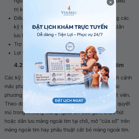
ngoài tim theo vi khuẩn gây bệnh. Thời gian điều
×
trị kháng sinh thường điều trị từ 2 -4 tuần.
Điều trị mủ, nhiễm khuẩn màng ngoài tim bằng các
kỹ thuật như chọc hút dịch màng ngoài tim, dẫn
lưu hoặc phẫu thuật.
Trợ tim: khi có dấu hiệu suy tim
Lợi tiểu: khi có dấu hiệu suy tim hoặc ép tim.
4.2 Kỹ thuật làm sạch mủ màng ngoài tim
Các kỹ thuật này sẽ được cân nhắc tùy vào bệnh cảnh
mắc phải, thể trạng bệnh nhi cũng như sẵn có các
phương tiện cần thiết và tay nghề của phẫu thuật viên.
Theo đó, những thủ thuật hay phẫu thuật để giải quyết
mủ trong khoang màng ngoài tim bao gồm chọc hút
hoặc dẫn lưu màng ngoài tim tại chỗ, mở “cửa sổ” trên
màng ngoài tim hay phẫu thuật cắt bỏ màng ngoài tim.