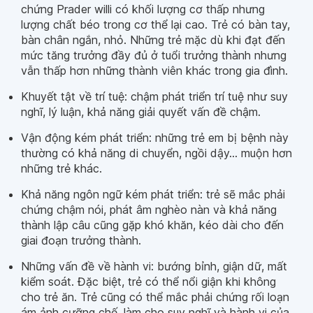
chứng Prader willi có khối lượng cơ thấp nhưng
lượng chất béo trong cơ thể lại cao. Trẻ có bàn tay,
bàn chân ngắn, nhỏ. Những trẻ mặc dù khi đạt đến
mức tăng trưởng đầy đủ ở tuổi trưởng thành nhưng
vẫn thấp hơn những thành viên khác trong gia đình.
Khuyết tật về trí tuệ: chậm phát triển trí tuệ như suy
nghĩ, lý luận, khả năng giải quyết vấn đề chậm.
Vận động kém phát triển: những trẻ em bị bệnh này
thường có khả năng di chuyển, ngồi dậy... muộn hơn
những trẻ khác.
Khả năng ngôn ngữ kém phát triển: trẻ sẽ mắc phải
chứng chậm nói, phát âm nghèo nàn và khả năng
thành lập câu cũng gặp khó khăn, kéo dài cho đến
giai đoạn trưởng thành.
Những vấn đề về hành vi: bướng bỉnh, giận dữ, mất
kiểm soát. Đặc biệt, trẻ có thể nổi giận khi không
cho trẻ ăn. Trẻ cũng có thể mắc phải chứng rối loạn
ám ảnh cưỡng chế, làm cho suy nghĩ và hành vi của