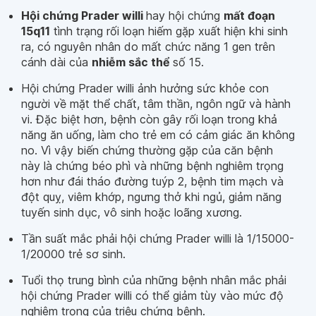
Hội chứng Prader willi
hay hội chứng
mất đoạn
15q11
tình trạng rối loạn hiếm gặp xuất hiện khi sinh
ra, có nguyên nhân do mất chức năng 1 gen trên
cánh dài của
nhiễm sắc thể
số 15.
Hội chứng Prader willi ảnh hưởng sức khỏe con
người về mặt thể chất, tâm thần, ngôn ngữ và hành
vi. Đặc biệt hơn, bệnh còn gây rối loạn trong khả
năng ăn uống, làm cho trẻ em có cảm giác ăn không
no. Vì vậy biến chứng thường gặp của căn bệnh
này là chứng béo phì và những bệnh nghiêm trọng
hơn như đái tháo đường tuýp 2, bệnh tim mạch và
đột quỵ, viêm khớp, ngưng thở khi ngủ, giảm năng
tuyến sinh dục, vô sinh hoặc loãng xương.
Tần suất mắc phải hội chứng Prader willi là 1/15000-
1/20000 trẻ sơ sinh.
Tuổi thọ trung bình của những bệnh nhân mắc phải
hội chứng Prader willi có thể giảm tùy vào mức độ
nghiêm trọng của triệu chứng bệnh.