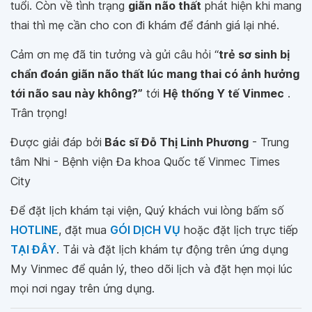
tuổi. Còn về tình trạng
giãn não thất
phát hiện khi mang
thai thì mẹ cần cho con đi khám để đánh giá lại nhé.
Cảm ơn mẹ đã tin tưởng và gửi câu hỏi “
trẻ sơ sinh bị
chẩn đoán giãn não thất lúc mang thai có ảnh hưởng
tới não sau này không?”
tới
Hệ thống Y tế Vinmec
.
Trân trọng!
Được giải đáp bởi
Bác sĩ Đỗ Thị Linh Phương
- Trung
tâm Nhi - Bệnh viện Đa khoa Quốc tế Vinmec Times
City
Để đặt lịch khám tại viện, Quý khách vui lòng bấm số
HOTLINE
, đặt mua
GÓI DỊCH VỤ
hoặc đặt lịch trực tiếp
TẠI ĐÂY
. Tải và đặt lịch khám tự động trên ứng dụng
My Vinmec để quản lý, theo dõi lịch và đặt hẹn mọi lúc
mọi nơi ngay trên ứng dụng.