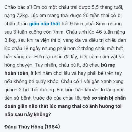
Chào bác sĩ! Em có một cháu trai được 5,5 tháng tuổi,
nặng 7,2kg. Lúc em mang thai được 26 tuần thai có bị
chẩn đoán
giãn não thất
trái 9.5mm,phải 8mm nhưng
sau 3 tuần xuống còn 7mm. Cháu sinh lúc 46 tuần nặng
3,1kg, sau khi ra viện thì bị vàng da và điều trị chiếu đèn
lúc cháu 18 ngày nhưng phải hơn 2 tháng cháu mới hết
hẳn vàng da. Hiện tại cháu đã lẫy, biết cầm nắm vật và
hóng chuyện. Tuy nhiên, cháu bú ít, dù cháu
bú mẹ
hoàn toàn
, ít khi nằm chơi lâu và hay phải bế trên tay
nếu không bé quấy khóc. Cháu có 1 vài gân xanh xung
quanh 2 bờ thái dương. Em luôn băn khoăn, lo lắng với
tiền sử bệnh trước đó của cháu liệu
trẻ sơ sinh bị chẩn
đoán giãn não thất lúc mang thai có ảnh hưởng tới
não sau này không?
Đặng Thúy Hồng (1984)