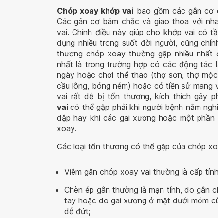
Chóp xoay khớp vai
bao gồm các gân cơ c
Các gân cơ bám chắc và giao thoa với nh
vai. Chính điều này giúp cho khớp vai có 
dụng nhiều trong suốt đời người, cũng chí
thương chóp xoay thường gặp nhiều nhất 
nhất là trong trường hợp có các động tác l
ngày hoặc chơi thể thao (thợ sơn, thợ mộc,
cầu lông, bóng ném) hoặc có tiền sử mang v
vai rất dễ bị tổn thương, kích thích gây 
vai
có thể gặp phải khi người bệnh nằm nghi
dập hay khi các gai xương hoặc một phần x
xoay.
Các loại tổn thương có thể gặp của chóp xoa
Viêm gân chóp xoay vai thường là cấp tính
Chèn ép gân thường là mạn tính, do gân 
tay hoặc do gai xương ở mặt dưới mỏm cùn
dễ đứt;