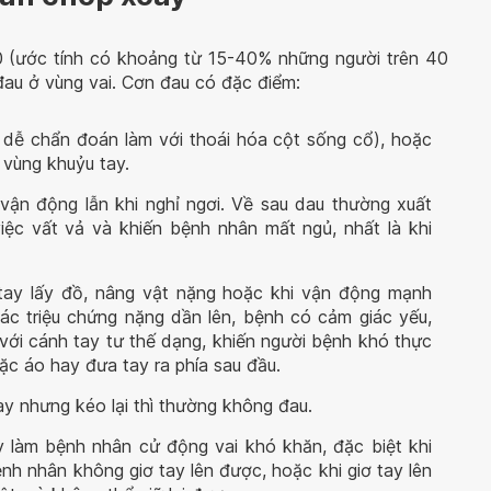
0 (ước tính có khoảng từ 15-40% những người trên 40
à đau ở vùng vai. Cơn đau có đặc điểm:
àm dễ chẩn đoán làm với thoái hóa cột sống cổ), hoặc
vùng khuỷu tay.
vận động lẫn khi nghỉ ngơi. Về sau dau thường xuất
ệc vất vả và khiến bệnh nhân mất ngủ, nhất là khi
 tay lấy đồ, nâng vật nặng hoặc khi vận động mạnh
 các triệu chứng nặng dần lên, bệnh có cảm giác yếu,
 với cánh tay tư thế dạng, khiến người bệnh khó thực
ặc áo hay đưa tay ra phía sau đầu.
y nhưng kéo lại thì thường không đau.
y làm bệnh nhân cử động vai khó khăn, đặc biệt khi
ệnh nhân không giơ tay lên được, hoặc khi giơ tay lên