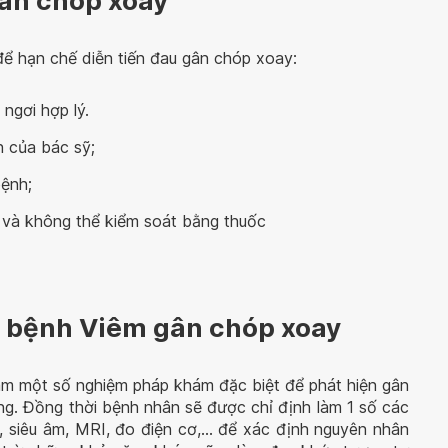
ân chóp xoay
 để hạn chế diễn tiến đau gân chóp xoay:
 ngơi hợp lý.
n của bác sỹ;
bệnh;
ủ và không thể kiểm soát bằng thuốc
 bệnh Viêm gân chóp xoay
àm một số nghiệm pháp khám đặc biệt để phát hiện gân
ng. Đồng thời bệnh nhân sẽ được chỉ định làm 1 số các
 siêu âm, MRI, đo điện cơ,... để xác định nguyên nhân