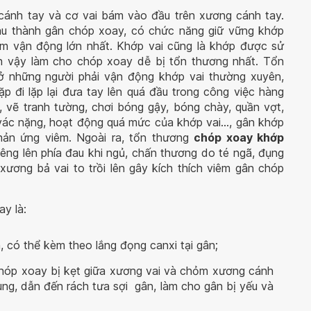
ánh tay và cơ vai bám vào đầu trên xương cánh tay.
au thành gân chóp xoay, có chức năng giữ vững khớp
tầm vận động lớn nhất. Khớp vai cũng là khớp được sử
nh vậy làm cho chóp xoay dễ bị tổn thương nhất. Tổn
ở những người phải vận động khớp vai thường xuyên,
ặp đi lặp lại đưa tay lên quá đầu trong công việc hàng
 vẽ tranh tường, chơi bóng gậy, bóng chày, quần vợt,
ác nặng, hoạt động quá mức của khớp vai..., gân khớp
phản ứng viêm. Ngoài ra, tổn thương
chóp xoay khớp
êng lên phía đau khi ngủ, chấn thương do té ngã, đụng
ương bả vai to trồi lên gây kích thích viêm gân chóp
y là:
, có thể kèm theo lắng đọng canxi tại gân;
chóp xoay bị kẹt giữa xương vai và chỏm xương cánh
g, dẫn đến rách tưa sợi gân, làm cho gân bị yếu và