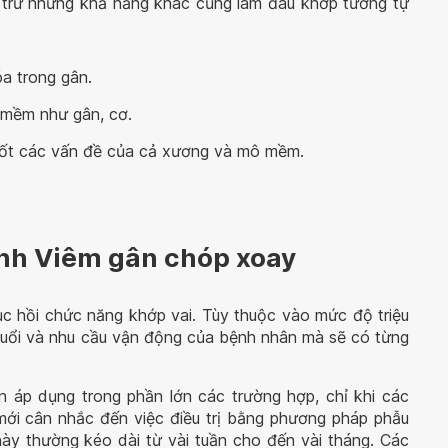
 trừ những khả năng khác cũng làm đau khớp tương tự
a trong gân.
ô mềm như gân, cơ.
 tốt các vấn đề của cả xương và mô mềm.
ệnh Viêm gân chóp xoay
hục hồi chức năng khớp vai. Tùy thuộc vào mức độ triệu
 tuổi và nhu cầu vận động của bệnh nhân mà sẽ có từng
ên áp dụng trong phần lớn các trường hợp, chỉ khi các
mới cân nhắc đến việc điều trị bằng phương pháp phẫu
 này thường kéo dài từ vài tuần cho đến vài tháng. Các