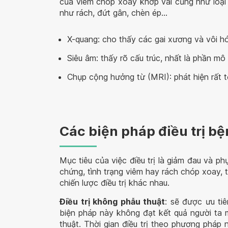
của viêm chóp xoay khớp vai cũng như loại
như rách, đứt gân, chèn ép...
X-quang: cho thấy các gai xương và vôi hó
Siêu âm: thấy rõ cấu trúc, nhất là phần m
Chụp cộng hưởng từ (MRI): phát hiện rất
Các biện pháp điều trị b
Mục tiêu của việc điều trị là giảm đau và p
chứng, tình trạng viêm hay rách chóp xoay,
chiến lược điều trị khác nhau.
Điều trị không phẫu thuật
: sẽ được ưu ti
biện pháp này không đạt kết quả người ta 
thuật. Thời gian điều trị theo phương pháp