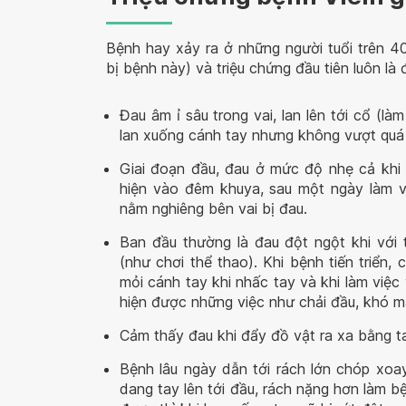
Bệnh hay xảy ra ở những người tuổi trên 4
bị bệnh này) và triệu chứng đầu tiên luôn l
Đau âm ỉ sâu trong vai, lan lên tới cổ (l
lan xuống cánh tay nhưng không vượt quá 
Giai đoạn đầu, đau ở mức độ nhẹ cả khi 
hiện vào đêm khuya, sau một ngày làm vi
nằm nghiêng bên vai bị đau.
Ban đầu thường là đau đột ngột khi với
(như chơi thể thao). Khi bệnh tiến triển,
mỏi cánh tay khi nhấc tay và khi làm việc
hiện được những việc như chải đầu, khó m
Cảm thấy đau khi đẩy đồ vật ra xa bằng ta
Bệnh lâu ngày dẫn tới rách lớn chóp xoa
dang tay lên tới đầu, rách nặng hơn làm b