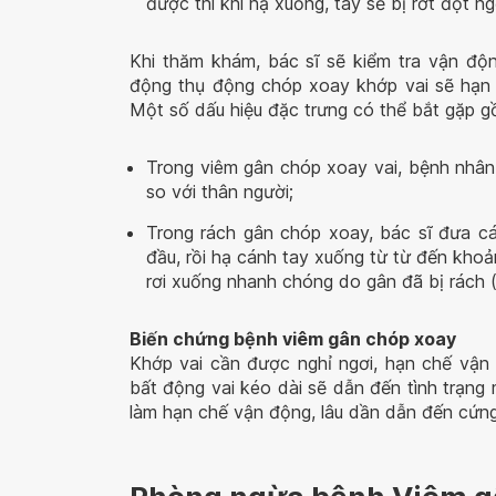
được thì khi hạ xuống, tay sẽ bị rớt đột n
Khi thăm khám, bác sĩ sẽ kiểm tra vận độ
động thụ động chóp xoay khớp vai sẽ hạn c
Một số dấu hiệu đặc trưng có thể bắt gặp g
Trong viêm gân chóp xoay vai, bệnh nhân 
so với thân người;
Trong rách gân chóp xoay, bác sĩ đưa cá
đầu, rồi hạ cánh tay xuống từ từ đến kho
rơi xuống nhanh chóng do gân đã bị rách (
Biến chứng bệnh viêm gân chóp xoay
Khớp vai cần được nghỉ ngơi, hạn chế vận 
bất động vai kéo dài sẽ dẫn đến tình trạng 
làm hạn chế vận động, lâu dần dẫn đến cứn