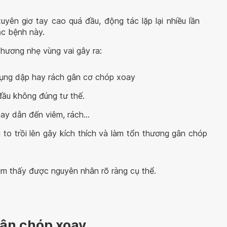
yên giơ tay cao quá đầu, động tác lặp lại nhiều lần
ắc bệnh này.
thương nhẹ vùng vai gây ra:
đụng dập hay rách gân cơ chóp xoay
đầu không đúng tư thế.
oay dẫn đến viêm, rách…
o trồi lên gây kích thích và làm tổn thương gân chóp
ìm thấy được nguyên nhân rõ ràng cụ thể.
ân chóp xoay