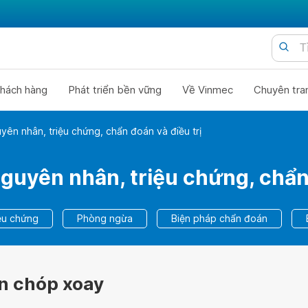
hách hàng
Phát triển bền vững
Về Vinmec
Chuyên tra
ên nhân, triệu chứng, chẩn đoán và điều trị
guyên nhân, triệu chứng, chẩn 
ệu chứng
Phòng ngừa
Biện pháp chẩn đoán
n chóp xoay