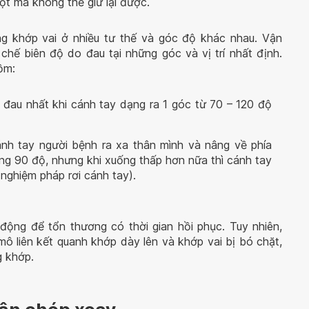
gột mà không thể giữ lại được.
ng khớp vai ở nhiều tư thế và góc độ khác nhau. Vận
hế biên độ do đau tại những góc và vị trí nhất định.
ồm:
đau nhất khi cánh tay dạng ra 1 góc từ 70 – 120 độ
nh tay người bệnh ra xa thân mình và nâng về phía
ảng 90 độ, nhưng khi xuống thấp hơn nữa thì cánh tay
nghiệm pháp rơi cánh tay).
động để tổn thương có thời gian hồi phục. Tuy nhiên,
mô liên kết quanh khớp dày lên và khớp vai bị bó chặt,
g khớp.