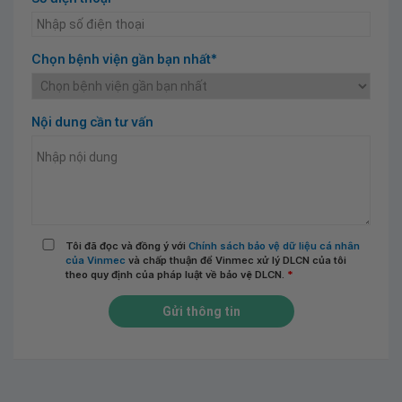
Chọn bệnh viện gần bạn nhất*
Nội dung cần tư vấn
Tôi đã đọc và đồng ý với
Chính sách bảo vệ dữ liệu cá nhân
của Vinmec
và chấp thuận để Vinmec xử lý DLCN của tôi
theo quy định của pháp luật về bảo vệ DLCN.
*
Gửi thông tin