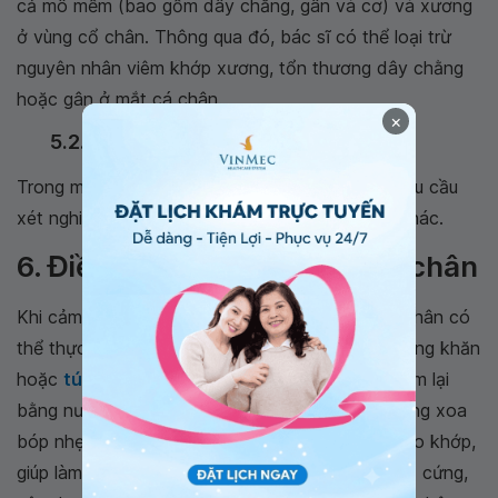
cả mô mềm (bao gồm dây chằng, gân và cơ) và xương
ở vùng cổ chân. Thông qua đó, bác sĩ có thể loại trừ
nguyên nhân viêm khớp xương, tổn thương dây chằng
hoặc gân ở mắt cá chân.
×
5.2.3. Xét nghiệm máu
Trong một số trường hợp, bác sĩ cũng có thể yêu cầu
xét nghiệm máu để loại trừ các loại viêm khớp khác.
6. Điều trị thoái hóa khớp cổ chân
Khi cảm thấy đau nhức và cần giảm đau, bệnh nhân có
thể thực hiện các biện pháp sau. Đầu tiên, sử dụng khăn
hoặc
túi lạnh để chườm
vùng đau, sau đó chườm lại
bằng nước nóng. Hoặc bệnh nhân có thể áp dụng xoa
bóp nhẹ nhàng hoặc sử dụng dầu gió để xoa vào khớp,
giúp làm ấm khớp. Khi cảm thấy khớp cổ chân bị cứng,