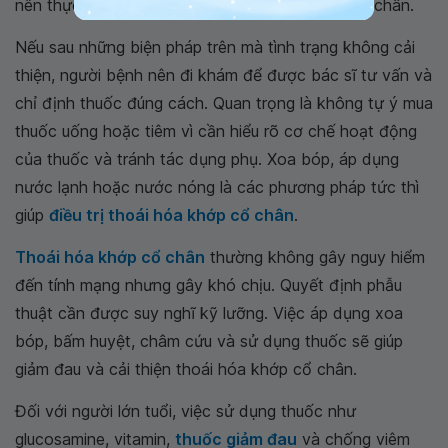
nên thực hiện các động tác co và duỗi khớp cổ chân.
Nếu sau những biện pháp trên mà tình trạng không cải
thiện, người bệnh nên đi khám để được bác sĩ tư vấn và
chỉ định thuốc đúng cách. Quan trọng là không tự ý mua
thuốc uống hoặc tiêm vì cần hiểu rõ cơ chế hoạt động
của thuốc và tránh tác dụng phụ. Xoa bóp, áp dụng
nước lạnh hoặc nước nóng là các phương pháp tức thì
giúp
điều trị thoái hóa khớp cổ chân
.
Thoái hóa khớp cổ chân
thường không gây nguy hiểm
đến tính mạng nhưng gây khó chịu. Quyết định phẫu
thuật cần được suy nghĩ kỹ lưỡng. Việc áp dụng xoa
bóp, bấm huyệt, châm cứu và sử dụng thuốc sẽ giúp
giảm đau và cải thiện thoái hóa khớp cổ chân.
Đối với người lớn tuổi, việc sử dụng thuốc như
glucosamine, vitamin,
thuốc giảm đau
và chống viêm