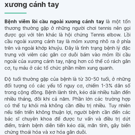
xương cánh tay
Bệnh viêm lồi cầu ngoài xương cánh tay
là một tổn
thương thường gặp ở những người chơi tennis nên gọi
được gọi với tên khác là hội chứng Tennis elbow. Lồi
cầu ngoài xương cánh tay là mỏm xương nhô ra ở phía
trên và ngoài khớp khuỷu. Đây là tình trạng bệnh lý đặc
trưng với viêm các gân cơ duỗi bám vào mỏm lồi cầu
ngoài của xương cánh tay, nặng hơn có thể có rách gân
cơ, tụ máu ở các tổ chức phần mềm xung quanh.
Độ tuổi thường gặp của bệnh là từ 30-50 tuổi, ở những
đối tượng có các yếu tố nguy cơ, chiếm 1-3% dân số
trong cộng đồng. Bệnh lành tính, kéo dài nhiều tuần đến
nhiều tháng, đôi khi cả năm. Phần lớn các trường hợp
có thể tự khỏi mà không cần điều trị nhiều. Tuy nhiên
nếu tiến triển không thuận lợi, người bệnh cần đến các
bác sĩ chuyên khoa để được tư vấn và điều trị dứt
điểm, tránh bệnh diễn tiến kéo dài, mãn tính, gây biến
chứng thoái hóa và xơ hóa gân duỗi.