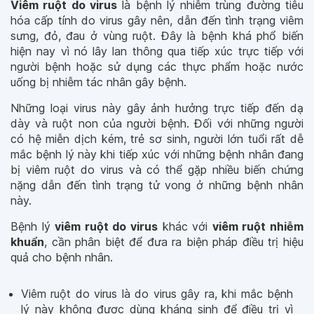
Viêm ruột do virus
là bệnh lý nhiễm trùng đường tiêu
hóa cấp tính do virus gây nên, dẫn đến tình trạng viêm
sưng, đỏ, đau ở vùng ruột. Đây là bệnh khá phổ biến
hiện nay vì nó lây lan thông qua tiếp xúc trực tiếp với
người bệnh hoặc sử dụng các thực phẩm hoặc nước
uống bị nhiễm tác nhân gây bệnh.
Những loại virus này gây ảnh hưởng trực tiếp đến dạ
dày và ruột non của người bệnh. Đối với những người
có hệ miễn dịch kém, trẻ sơ sinh, người lớn tuổi rất dễ
mắc bệnh lý này khi tiếp xúc với những bệnh nhân đang
bị viêm ruột do virus và có thể gặp nhiều biến chứng
nặng dẫn đến tình trạng tử vong ở những bệnh nhân
này.
Bệnh lý
viêm ruột do virus
khác với
viêm ruột nhiễm
khuẩn
, cần phân biệt để đưa ra biện pháp điều trị hiệu
quả cho bệnh nhân.
Viêm ruột do virus là do virus gây ra, khi mắc bệnh
lý này không được dùng kháng sinh để điều trị vì