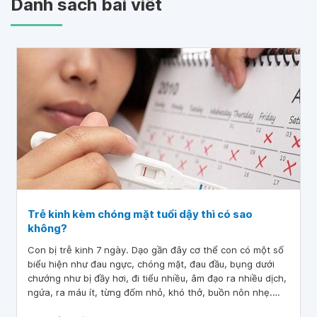
Danh sách bài viết
Trễ kinh kèm chóng mặt tuổi dậy thì có sao
không?
Con bị trễ kinh 7 ngày. Dạo gần đây cơ thể con có một số
biểu hiện như đau ngực, chóng mặt, đau đầu, bụng dưới
chướng như bị đầy hơi, đi tiểu nhiều, âm đạo ra nhiều dịch,
ngứa, ra máu ít, từng đốm nhỏ, khó thở, buồn nôn nhẹ.
Sáng dậy đi tiểu ra máu.