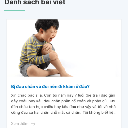
Danh sách bài viết
Bị đau chân và đùi nên đi khám ở đâu?
Xin chào bác sĩ ạ. Con tôi năm nay 7 tuổi (bé trai) dạo gần
đây cháu hay kêu đau chân phần cổ chân và phần đùi. Khi
đón cháu tan học chiều hay kêu đau như vậy và tối về nhà
cũng đau cả hai chân chỗ mắt cá chân. Tôi không biết liệu
cháu có bị làm sao không, xin bác sĩ tư vấn giúp ạ. Nếu
phải đi khám thì khám ở đâu ạ? Cảm ơn bác sĩ!
Xem thêm