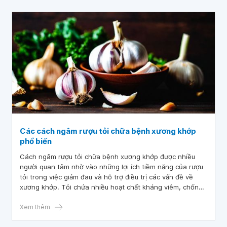
Các cách ngâm rượu tỏi chữa bệnh xương khớp
phổ biến
Cách ngâm rượu tỏi chữa bệnh xương khớp được nhiều
người quan tâm nhờ vào những lợi ích tiềm năng của rượu
tỏi trong việc giảm đau và hỗ trợ điều trị các vấn đề về
xương khớp. Tỏi chứa nhiều hoạt chất kháng viêm, chống
oxy hóa kết hợp với rượu có khả năng tăng cường tuần
hoàn máu hiệu quả.
Xem thêm