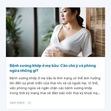
Bệnh xương khớp ở mẹ bầu: Cần chú ý và phòng
ngừa những gì?
Bệnh xương khớp ở mẹ bầu là tình trạng có thể ảnh hưởng
lớn đến sự phát triển của thai nhi và cả người mẹ. Vì thế,
việc phòng ngừa và ngăn chặn các bệnh xương khớp
trong thời kỳ mang thai sẽ đảm bảo một thai kỳ khoẻ mạnh
cho cả mẹ và bé. Tuy nhiên, nhiều thai phụ vẫn chưa biết
rõ về tình trạng này. Vì thế, hãy cùng tìm hiểu trong bài
Xem thêm
viết này nhé!