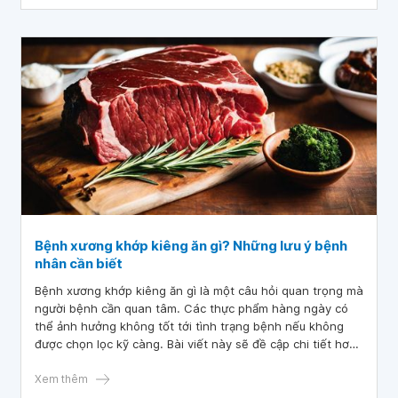
Bệnh xương khớp kiêng ăn gì? Những lưu ý bệnh
nhân cần biết
Bệnh xương khớp kiêng ăn gì là một câu hỏi quan trọng mà
người bệnh cần quan tâm. Các thực phẩm hàng ngày có
thể ảnh hưởng không tốt tới tình trạng bệnh nếu không
được chọn lọc kỹ càng. Bài viết này sẽ đề cập chi tiết hơn
về những loại thực phẩm không nên tiêu thụ và các lưu ý
cần thiết để quản lý tốt tình trạng bệnh.
Xem thêm