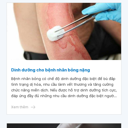
Dinh dưỡng cho bệnh nhân bỏng nặng
Bệnh nhân bỏng có chế độ dinh dưỡng đặc biệt để bù đắp
tình trạng dị hóa, nhu cầu lành vết thương và tăng cường
chức năng miễn dịch. Nếu được hỗ trợ dinh dưỡng tích cực,
đáp ứng đầy đủ những nhu cầu dinh dưỡng đặc biệt người
bệnh sẽ hồi phục nhanh, các vết thương sẽ chóng lành
sẹo hơn, giảm nguy cơ bị nhiễm trùng.
Xem thêm