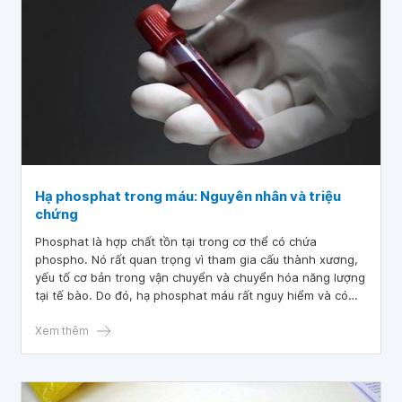
Hạ phosphat trong máu: Nguyên nhân và triệu
chứng
Phosphat là hợp chất tồn tại trong cơ thể có chứa
phospho. Nó rất quan trọng vì tham gia cấu thành xương,
yếu tố cơ bản trong vận chuyển và chuyển hóa năng lượng
tại tế bào. Do đó, hạ phosphat máu rất nguy hiểm và có
thể xảy ra ngay cả khi lượng phosphat dự trữ bình thường
do nhiều nguyên nhân khác nhau.
Xem thêm