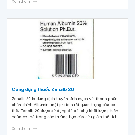
sao?
Xem thêm
Công dụng thuốc Zenalb 20
Zenalb 20 là dung dịch truyền tĩnh mạch với thành phần
phần chính Albumin, một protein rất quan trọng của cơ
thể. Zenalb 20 được sử dụng để bồi phụ khối lượng tuần
hoàn cơ thể trong các trường hợp cấp cứu giảm thể tích
máu mà các phương pháp khác không hiệu quả. Vậy công
dụng của thuốc Zenalb 20 là gì và cách sử dụng như thế
Xem thêm
nào? Bài viết sau sẽ cung cấp những thông tin cần thiết về