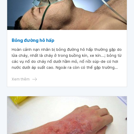
Bỏng đường hô hấp
Hoàn cảnh nạn nhân bị bỏng đường hô hấp thường gặp do
lửa cháy, nhất là cháy ở trong buồng kín, xe kín...; bỏng từ
các vụ nổ do cháy nổ dưới hầm mỏ, nổ nồi súp-de có hơi
nước dưới áp suất cao. Ngoài ra còn có thể gặp trường
hợp bỏng đường hô hấp do các chất lỏng nóng, chất hóa
học lỏng gây bỏng sặc vào đường thở khi ngã đầu ngập
Xem thêm
xuống như ngã vào hố vôi đang tôi nóng..