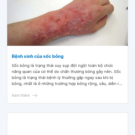
Bệnh sinh của sốc bỏng
Sốc bỏng là trạng thái suy sụp đột ngột toàn bộ chức
năng quan của cơ thể do chấn thương bỏng gây nên. Sốc
bỏng là trạng thái bệnh lý thường gặp ngay sau khi bị
bỏng, nhất là ở những trường hợp bỏng rộng, sâu, diễn ra
ở thời kỳ thứ nhất của bệnh bỏng, thường trong 72 giờ
đầu.
Xem thêm