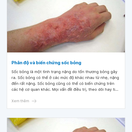
Phân độ và biến chứng sốc bỏng
Sốc bỏng là một tình trạng nặng do tổn thương bỏng gây
ra. Sốc bỏng có thể ở các mức độ khác nhau từ nhẹ, nặng
đến rất nặng. Sốc bỏng cũng có thể có biến chứng trên
các hệ cơ quan khác. Mọi vấn đề điều trị, theo dõi hay tiên
lượng sẽ dựa trên sự phân độ và các biến chứng này. Bên
cạnh đó, sốc bỏng trên từng đối tượng đặc biệt như người
Xem thêm
già, trẻ em... có những đặc điểm riêng. Nên vấn đề phân
độ sốc bỏng và đánh giá sốc bỏng trên những đối tượng
đặc biệt rất quan trọng.