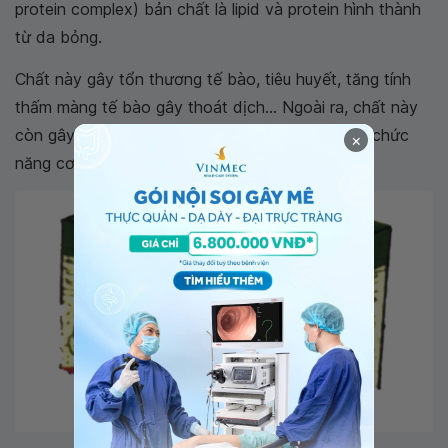
protein complex) bản chất là lipid và protein hình thành
từ da bỏng.
Chất này gây tổn thương tế bào, tiêu huyết, tăng tính
thấm màng tế bào gây thoát dịch... Ngoài ra, chất này
còn gây đáp ứng viêm hệ thống dẫn tới rối loạn chức
×
năng cơ quan, suy đa cơ quan.