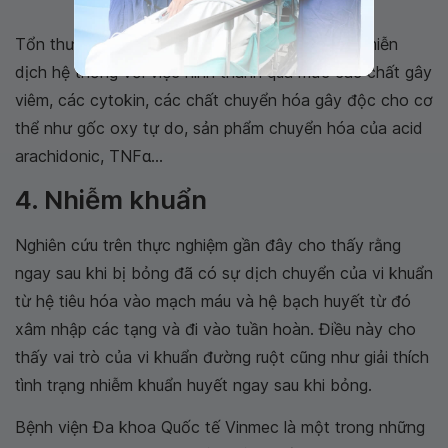
3 vùng tổn thương của bỏng
Tổn thương mô còn gây ra hội chứng đáp ứng miễn
dịch hệ thống với việc hình thành quá mức các chất gây
viêm, các cytokin, các chất chuyển hóa gây độc cho cơ
thể như gốc oxy tự do, sản phẩm chuyển hóa của acid
arachidonic, TNFα...
4. Nhiễm khuẩn
Nghiên cứu trên thực nghiệm gần đây cho thấy rằng
ngay sau khi bị bỏng đã có sự dịch chuyển của vi khuẩn
từ hệ tiêu hóa vào mạch máu và hệ bạch huyết từ đó
xâm nhập các tạng và đi vào tuần hoàn. Điều này cho
thấy vai trò của vi khuẩn đường ruột cũng như giải thích
tình trạng nhiễm khuẩn huyết ngay sau khi bỏng.
Bệnh viện Đa khoa Quốc tế Vinmec là một trong những