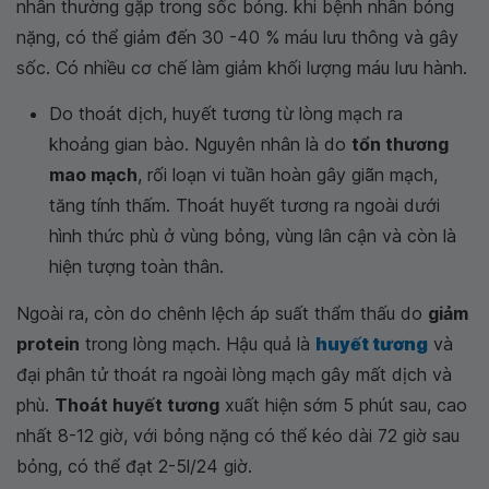
nhân thường gặp trong sốc bỏng. khi bệnh nhân bỏng
nặng, có thể giảm đến 30 -40 % máu lưu thông và gây
sốc. Có nhiều cơ chế làm giảm khối lượng máu lưu hành.
Do thoát dịch, huyết tương từ lòng mạch ra
khoảng gian bào. Nguyên nhân là do
tổn thương
mao mạch
, rối loạn vi tuần hoàn gây giãn mạch,
tăng tính thấm. Thoát huyết tương ra ngoài dưới
hình thức phù ở vùng bỏng, vùng lân cận và còn là
hiện tượng toàn thân.
Ngoài ra, còn do chênh lệch áp suất thẩm thấu do
giảm
protein
trong lòng mạch. Hậu quả là
huyết tương
và
đại phân tử thoát ra ngoài lòng mạch gây mất dịch và
phù.
Thoát huyết tương
xuất hiện sớm 5 phút sau, cao
nhất 8-12 giờ, với bỏng nặng có thể kéo dài 72 giờ sau
bỏng, có thể đạt 2-5l/24 giờ.