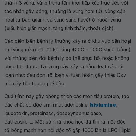
thành 3 vùng: vùng trung tâm (nơi tiếp xúc trực tiếp với
tác nhân gây bỏng, thường là vùng hoại tử), vùng cận
hoại tử bao quanh và vùng sung huyết ở ngoài cùng
(biểu hiện giãn mạch, tăng tính thấm, thoát dịch).
Các diễn biến bệnh lý thường xảy ra ở khu vực cận hoại
tử (vùng mà nhiệt độ khoảng 450C – 600C khi bị bỏng)
với những biến đổi bệnh lý có thể phục hồi hoặc không
phục hồi được. Tại vùng này xảy ra hàng loạt các rối
loạn như: đau đớn, rối loạn vi tuần hoàn gây thiếu Oxy
mô gây tổn thương tế bào.
Quá trình này gây phóng thích các men tiêu protein, tạo
các chất có độc tính như: adenosine,
histamine
,
leucotoxin, proteinase, desoxyribonuclease,
cathepsin...... Một số nhà khoa học đã tìm ra một độc
tố bỏng mạnh hơn nội độc tố gấp 1000 lần là LPC ( lipid